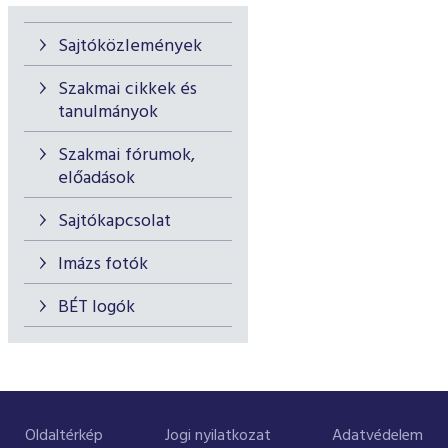
Sajtóközlemények
Szakmai cikkek és
tanulmányok
Szakmai fórumok,
előadások
Sajtókapcsolat
Imázs fotók
BÉT logók
Oldaltérkép
Jogi nyilatkozat
Adatvédelem