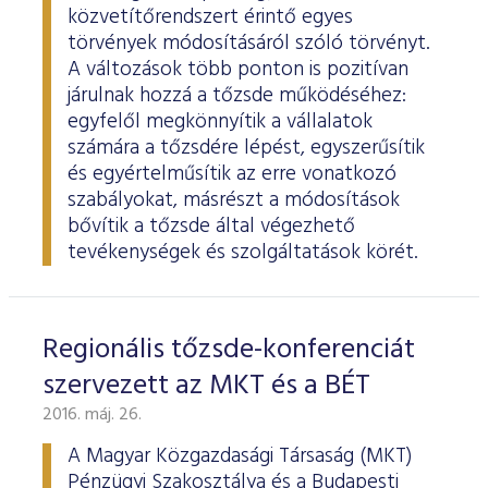
ESG Útmutató
közvetítőrendszert érintő egyes
törvények módosításáról szóló törvényt.
A változások több ponton is pozitívan
járulnak hozzá a tőzsde működéséhez:
egyfelől megkönnyítik a vállalatok
számára a tőzsdére lépést, egyszerűsítik
és egyértelműsítik az erre vonatkozó
szabályokat, másrészt a módosítások
bővítik a tőzsde által végezhető
tevékenységek és szolgáltatások körét.
Regionális tőzsde-konferenciát
szervezett az MKT és a BÉT
2016. máj. 26.
A Magyar Közgazdasági Társaság (MKT)
Pénzügyi Szakosztálya és a Budapesti