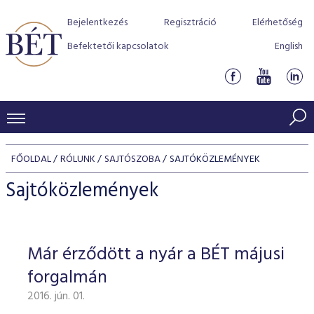
Bejelentkezés
Regisztráció
Elérhetőség
Befektetői kapcsolatok
English
KERESKEDÉSI ADATOK
FŐOLDAL
RÓLUNK
SAJTÓSZOBA
SAJTÓKÖZLEMÉNYEK
INDEXEK
BEFEKTETŐK
Sajtóközlemények
Részvényindexek
Piaci forgalom
Termékcsoportok
KIBOCSÁTÓK
Kötvényindexek
Kedvenc instrumentumok
Szabályozás
Indexek
Részvény és vállalati kötvény tőzsdei bevezetését támoga
Már érződött a nyár a BÉT májusi
TŐZSDETAGOK
Jelzáloglevél indexek
program
Azonnali Piac
Alkalmazott díjstruktúra
BÉT szabályzatok
Részvény szekció
forgalmán
Tőzsdetagok, üzletkötők
VENDOROK
Vállalati kötvény indexek
Származékos piac
BÉT Xtend - Részvénypiac egyszerűen
Részvények
Elszámolás
Befektetővédelem
2016. jún. 01.
Hitelpapír szekció
Útmutató a taggá váláshoz