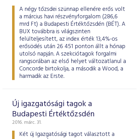
A négy tőzsdei szünnap ellenére erős volt
a március havi részvényforgalom (286,6
mrd Ft) a Budapesti Értéktőzsdén (BÉT). A
BUX továbbra is világszinten
felülteljesített, az index érték 13,4%-os
erősödés után 26 451 ponton állt a hónap
utolsó napján. A szekciótagok forgalmi
rangsorában az első helyet változatlanul a
Concorde birtokolja, a második a Wood, a
harmadik az Erste.
Új igazgatósági tagok a
Budapesti Értéktőzsdén
2016. márc. 31.
Két új Igazgatósági tagot választott a