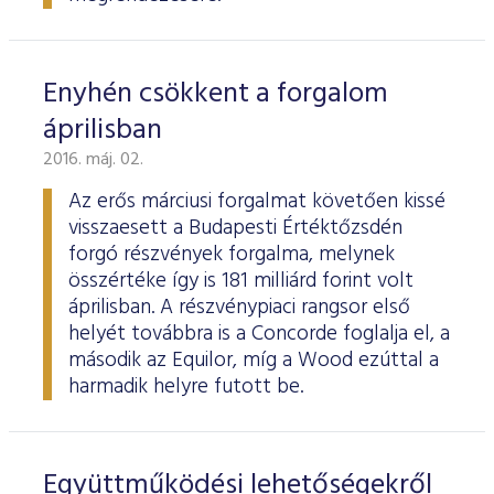
Enyhén csökkent a forgalom
áprilisban
2016. máj. 02.
Az erős márciusi forgalmat követően kissé
visszaesett a Budapesti Értéktőzsdén
forgó részvények forgalma, melynek
összértéke így is 181 milliárd forint volt
áprilisban. A részvénypiaci rangsor első
helyét továbbra is a Concorde foglalja el, a
második az Equilor, míg a Wood ezúttal a
harmadik helyre futott be.
Együttműködési lehetőségekről