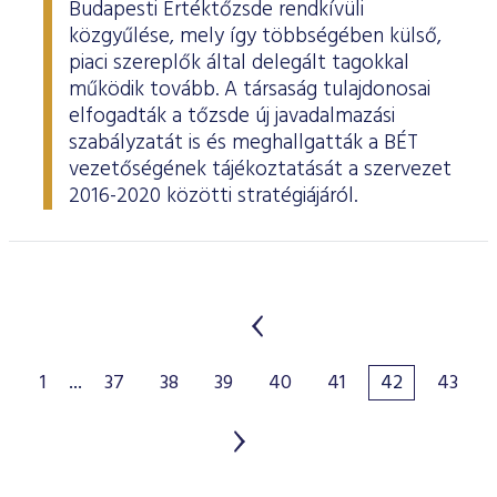
Budapesti Értéktőzsde rendkívüli
közgyűlése, mely így többségében külső,
piaci szereplők által delegált tagokkal
működik tovább. A társaság tulajdonosai
elfogadták a tőzsde új javadalmazási
szabályzatát is és meghallgatták a BÉT
vezetőségének tájékoztatását a szervezet
2016-2020 közötti stratégiájáról.
1
...
37
38
39
40
41
42
43