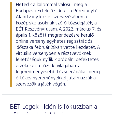
Hetedik alkalommal valósul meg a
Budapesti Értéktőzsde és a Pénziránytű
Alapítvány közös szervezésében a
középiskolásoknak szóló tőzsdejáték, a
BÉT Részvényfutam. A 2022. március 7. és
április 1. között megrendezésre kerülő
online verseny egyhetes regisztrációs
időszaka február 28-án vette kezdetét. A
virtuális versenyben a résztvevőknek
lehetőségük nyílik kipróbálni befektetési
érzéküket a tőzsde világában, a
legeredményesebb tőzsdecápákat pedig
értékes nyereményekkel jutalmazzák a
szervezők a játék végén.
BÉT Legek - Idén is fókuszban a