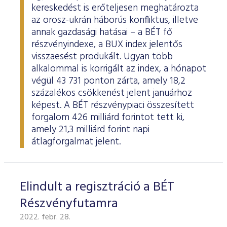
ESG Útmutató
kereskedést is erőteljesen meghatározta
az orosz-ukrán háborús konfliktus, illetve
annak gazdasági hatásai – a BÉT fő
részvényindexe, a BUX index jelentős
visszaesést produkált. Ugyan több
alkalommal is korrigált az index, a hónapot
végül 43 731 ponton zárta, amely 18,2
százalékos csökkenést jelent januárhoz
képest. A BÉT részvénypiaci összesített
forgalom 426 milliárd forintot tett ki,
amely 21,3 milliárd forint napi
átlagforgalmat jelent.
Elindult a regisztráció a BÉT
Részvényfutamra
2022. febr. 28.