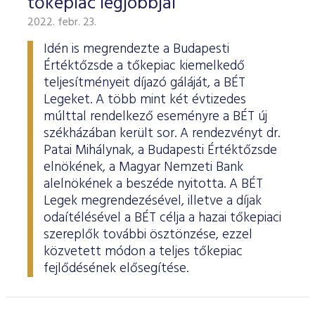
tőkepiac legjobbjai
2022. febr. 23.
Idén is megrendezte a Budapesti
Értéktőzsde a tőkepiac kiemelkedő
teljesítményeit díjazó gáláját, a BÉT
Legeket. A több mint két évtizedes
múlttal rendelkező eseményre a BÉT új
székházában került sor. A rendezvényt dr.
Patai Mihálynak, a Budapesti Értéktőzsde
elnökének, a Magyar Nemzeti Bank
alelnökének a beszéde nyitotta. A BÉT
Legek megrendezésével, illetve a díjak
odaítélésével a BÉT célja a hazai tőkepiaci
szereplők további ösztönzése, ezzel
közvetett módon a teljes tőkepiac
fejlődésének elősegítése.