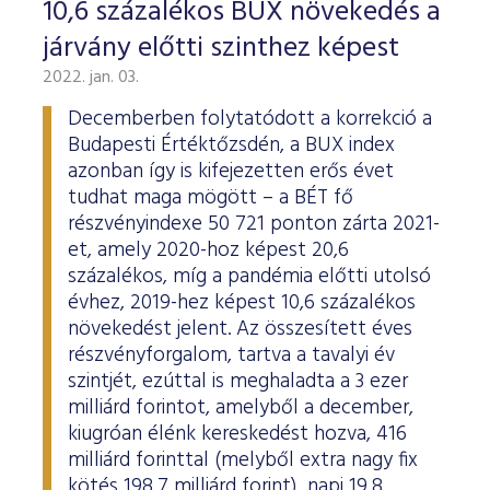
10,6 százalékos BUX növekedés a
járvány előtti szinthez képest
2022. jan. 03.
Decemberben folytatódott a korrekció a
Budapesti Értéktőzsdén, a BUX index
azonban így is kifejezetten erős évet
tudhat maga mögött – a BÉT fő
részvényindexe 50 721 ponton zárta 2021-
et, amely 2020-hoz képest 20,6
százalékos, míg a pandémia előtti utolsó
évhez, 2019-hez képest 10,6 százalékos
növekedést jelent. Az összesített éves
részvényforgalom, tartva a tavalyi év
szintjét, ezúttal is meghaladta a 3 ezer
milliárd forintot, amelyből a december,
kiugróan élénk kereskedést hozva, 416
milliárd forinttal (melyből extra nagy fix
kötés 198,7 milliárd forint), napi 19,8