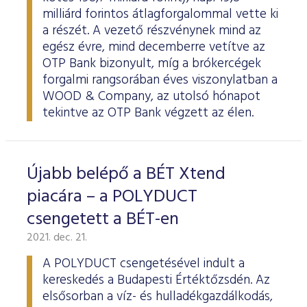
milliárd forintos átlagforgalommal vette ki
a részét. A vezető részvénynek mind az
egész évre, mind decemberre vetítve az
OTP Bank bizonyult, míg a brókercégek
forgalmi rangsorában éves viszonylatban a
WOOD & Company, az utolsó hónapot
tekintve az OTP Bank végzett az élen.
Újabb belépő a BÉT Xtend
piacára – a POLYDUCT
csengetett a BÉT-en
2021. dec. 21.
A POLYDUCT csengetésével indult a
kereskedés a Budapesti Értéktőzsdén. Az
elsősorban a víz- és hulladékgazdálkodás,