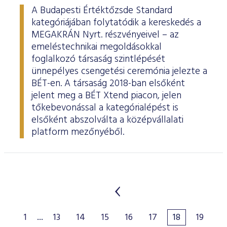
A Budapesti Értéktőzsde Standard
kategóriájában folytatódik a kereskedés a
MEGAKRÁN Nyrt. részvényeivel – az
emeléstechnikai megoldásokkal
foglalkozó társaság szintlépését
ünnepélyes csengetési ceremónia jelezte a
BÉT-en. A társaság 2018-ban elsőként
jelent meg a BÉT Xtend piacon, jelen
tőkebevonással a kategórialépést is
elsőként abszolválta a középvállalati
platform mezőnyéből.
1
...
13
14
15
16
17
18
19