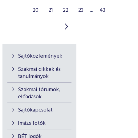
20
21
22
23
...
43
Sajtóközlemények
Szakmai cikkek és
tanulmányok
Szakmai fórumok,
előadások
Sajtókapcsolat
Imázs fotók
BÉT logók