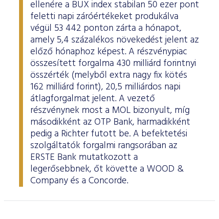
ellenére a BUX index stabilan 50 ezer pont
feletti napi záróértékeket produkálva
végül 53 442 ponton zárta a hónapot,
amely 5,4 százalékos növekedést jelent az
előző hónaphoz képest. A részvénypiac
összesített forgalma 430 milliárd forintnyi
összérték (melyből extra nagy fix kötés
162 milliárd forint), 20,5 milliárdos napi
átlagforgalmat jelent. A vezető
részvénynek most a MOL bizonyult, míg
másodikként az OTP Bank, harmadikként
pedig a Richter futott be. A befektetési
szolgáltatók forgalmi rangsorában az
ERSTE Bank mutatkozott a
legerősebbnek, őt követte a WOOD &
Company és a Concorde.