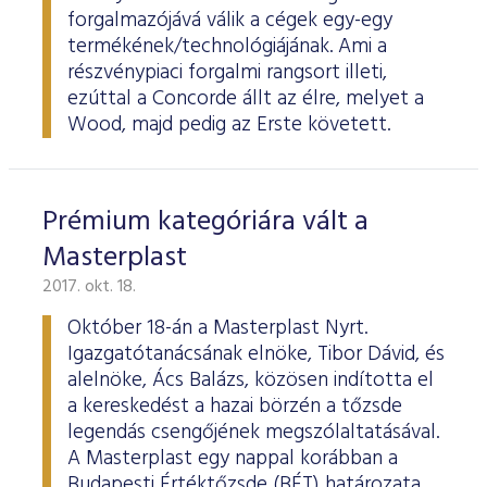
forgalmazójává válik a cégek egy-egy
termékének/technológiájának. Ami a
részvénypiaci forgalmi rangsort illeti,
ezúttal a Concorde állt az élre, melyet a
Wood, majd pedig az Erste követett.
Prémium kategóriára vált a
Masterplast
2017. okt. 18.
Október 18-án a Masterplast Nyrt.
Igazgatótanácsának elnöke, Tibor Dávid, és
alelnöke, Ács Balázs, közösen indította el
a kereskedést a hazai börzén a tőzsde
legendás csengőjének megszólaltatásával.
A Masterplast egy nappal korábban a
Budapesti Értéktőzsde (BÉT) határozata