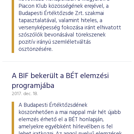
ESG Útmutató
Piacon Klub közösségének erejével, a
Budapesti Értéktőzsde Zrt. szakmai
tapasztalatával, valamint hiteles, a
versenyképesség fokozása iránt elhivatott
szószólók bevonásával törekszenek
pozitív irányú szemléletváltás
ösztönzésére.
A BIF bekerült a BÉT elemzési
programjába
2017. dec. 18.
A Budapesti Értéktőzsdének
köszönhetően a mai nappal már hét újabb
elemzés érhető el a BÉT honlapján,
amelyekre egyébként hírlevélben is fel