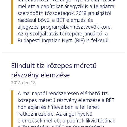
lehet iratkozni. Az angol nyelvű elemzések
mellett a papírokat árjegyzik is a feladatra
szerződött tőzsdetagok. 2018 januárjától
ráadásul bővül a BÉT elemzési és
árjegyzési programjában résztvevők köre.
Az új szolgáltatás térképére januártól a
Budapesti Ingatlan Nyrt. (BIF) is felkerül.
Elindult tíz közepes méretű
részvény elemzése
2017. dec. 12.
A mai naptól rendszeresen elérhető tíz
közepes méretű részvény elemzése a BÉT
honlapján és hírlevélben is fel lehet
iratkozni ezekre. Az angol nyelvű
elemzések mellett a papírok likviditásának