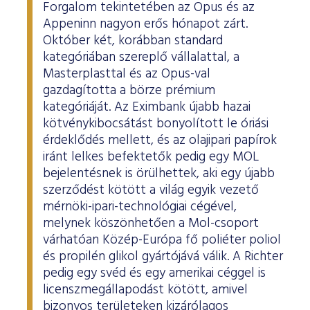
Forgalom tekintetében az Opus és az
Appeninn nagyon erős hónapot zárt.
Október két, korábban standard
kategóriában szereplő vállalattal, a
Masterplasttal és az Opus-val
gazdagította a börze prémium
kategóriáját. Az Eximbank újabb hazai
kötvénykibocsátást bonyolított le óriási
érdeklődés mellett, és az olajipari papírok
iránt lelkes befektetők pedig egy MOL
bejelentésnek is örülhettek, aki egy újabb
szerződést kötött a világ egyik vezető
mérnöki-ipari-technológiai cégével,
melynek köszönhetően a Mol-csoport
várhatóan Közép-Európa fő poliéter poliol
és propilén glikol gyártójává válik. A Richter
pedig egy svéd és egy amerikai céggel is
licenszmegállapodást kötött, amivel
bizonyos területeken kizárólagos