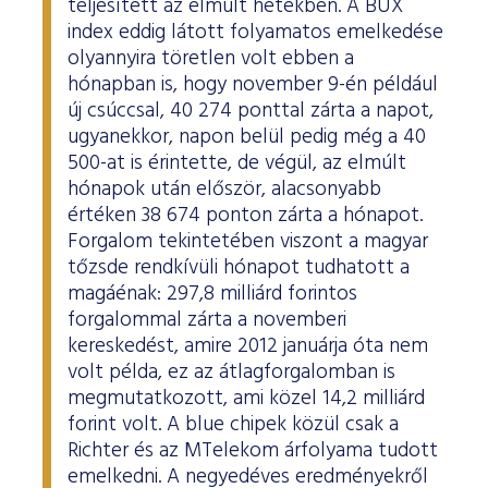
teljesített az elmúlt hetekben. A BUX
index eddig látott folyamatos emelkedése
olyannyira töretlen volt ebben a
hónapban is, hogy november 9-én például
új csúccsal, 40 274 ponttal zárta a napot,
ugyanekkor, napon belül pedig még a 40
500-at is érintette, de végül, az elmúlt
hónapok után először, alacsonyabb
értéken 38 674 ponton zárta a hónapot.
Forgalom tekintetében viszont a magyar
tőzsde rendkívüli hónapot tudhatott a
magáénak: 297,8 milliárd forintos
forgalommal zárta a novemberi
kereskedést, amire 2012 januárja óta nem
volt példa, ez az átlagforgalomban is
megmutatkozott, ami közel 14,2 milliárd
forint volt. A blue chipek közül csak a
Richter és az MTelekom árfolyama tudott
emelkedni. A negyedéves eredményekről