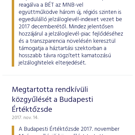
reagálva a BÉT az MNB-vel
együttműködve három új, régiós szinten is
egyedülálló jelzáloglevél-indexet vezet be
2017 decemberétől. Mindez jelentősen
hozzájárul a jelzáloglevél-piac fejlődéséhez
és a transzparencia növelésén keresztül
támogatja a háztartási szektorban a
hosszabb távra rögzített kamatozású
jelzáloghitelek elterjedését.
Megtartotta rendkívüli
közgyűlését a Budapesti
Értéktőzsde
2017. nov. 14.
A Budapesti Értéktőzsde 2017. november