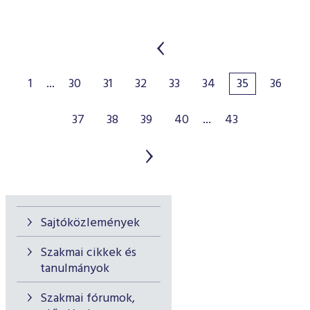
1
...
30
31
32
33
34
35
36
37
38
39
40
...
43
Sajtóközlemények
Szakmai cikkek és
tanulmányok
Szakmai fórumok,