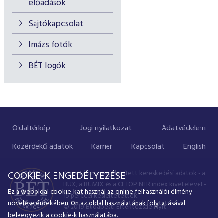
előadások
Sajtókapcsolat
Imázs fotók
BÉT logók
Oldaltérkép
Jogi nyilatkozat
Adatvédelem
Közérdekű adatok
Karrier
Kapcsolat
English
A portálon megjelenített kereskedési adatok - a
COOKIE-K ENGEDÉLYEZÉSE
BUX, a BUMIX és a CETOP NTR index kivételével -
Ez a weboldal cookie-kat használ az online felhasználói élmény
15 perccel késleltetettek.
növelése érdekében. Ön az oldal használatának folytatásával
© 2019 Budapesti Értéktőzsde Nyrt.
beleegyezik a cookie-k használatába.