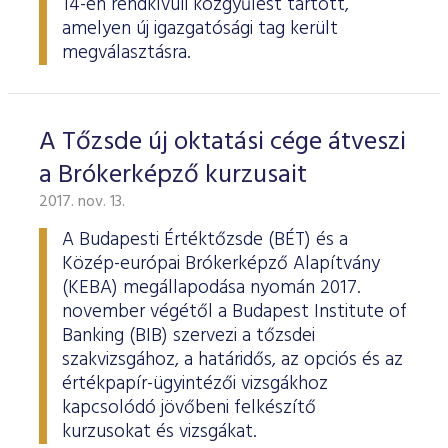
14-én rendkívüli közgyűlést tartott,
amelyen új igazgatósági tag került
megválasztásra.
A Tőzsde új oktatási cége átveszi
a Brókerképző kurzusait
2017. nov. 13.
A Budapesti Értéktőzsde (BÉT) és a
Közép-európai Brókerképző Alapítvány
(KEBA) megállapodása nyomán 2017.
november végétől a Budapest Institute of
Banking (BIB) szervezi a tőzsdei
szakvizsgához, a határidős, az opciós és az
értékpapír-ügyintézői vizsgákhoz
kapcsolódó jövőbeni felkészítő
kurzusokat és vizsgákat.