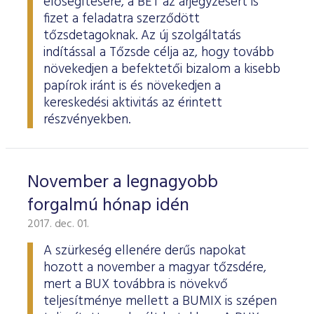
elősegítésére, a BÉT az árjegyzésért is
fizet a feladatra szerződött
tőzsdetagoknak. Az új szolgáltatás
indítással a Tőzsde célja az, hogy tovább
növekedjen a befektetői bizalom a kisebb
papírok iránt is és növekedjen a
kereskedési aktivitás az érintett
részvényekben.
November a legnagyobb
forgalmú hónap idén
2017. dec. 01.
A szürkeség ellenére derűs napokat
hozott a november a magyar tőzsdére,
mert a BUX továbbra is növekvő
teljesítménye mellett a BUMIX is szépen