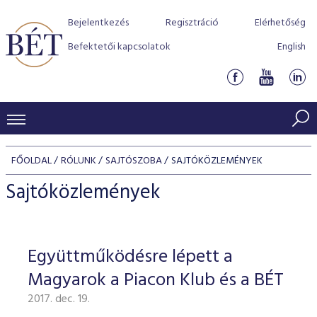
Bejelentkezés
Regisztráció
Elérhetőség
Befektetői kapcsolatok
English
KERESKEDÉSI ADATOK
FŐOLDAL
RÓLUNK
SAJTÓSZOBA
SAJTÓKÖZLEMÉNYEK
INDEXEK
BEFEKTETŐK
Sajtóközlemények
Részvényindexek
Piaci forgalom
Termékcsoportok
KIBOCSÁTÓK
Kötvényindexek
Kedvenc instrumentumok
Szabályozás
Indexek
Részvény és vállalati kötvény tőzsdei bevezetését támoga
Együttműködésre lépett a
TŐZSDETAGOK
Jelzáloglevél indexek
program
Azonnali Piac
Alkalmazott díjstruktúra
BÉT szabályzatok
Részvény szekció
Magyarok a Piacon Klub és a BÉT
Tőzsdetagok, üzletkötők
VENDOROK
Vállalati kötvény indexek
Származékos piac
BÉT Xtend - Részvénypiac egyszerűen
Részvények
Elszámolás
Befektetővédelem
2017. dec. 19.
Hitelpapír szekció
Útmutató a taggá váláshoz