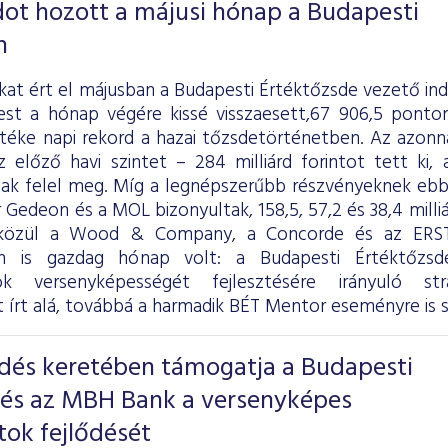
ot hozott a májusi hónap a Budapesti
n
kat ért el májusban a Budapesti Értéktőzsde vezető in
pest a hónap végére kissé visszaesett,67 906,5 ponton
téke napi rekord a hazai tőzsdetörténetben. Az azonna
 előző havi szintet – 284 milliárd forintot tett ki, 
ntnak felel meg. Míg a legnépszerűbb részvényeknek eb
r Gedeon és a MOL bizonyultak, 158,5, 57,2 és 38,4 mill
közül a Wood & Company, a Concorde és az ERSTE
n is gazdag hónap volt: a Budapesti Értéktőz
tok versenyképességét fejlesztésére irányuló str
írt alá, továbbá a harmadik BÉT Mentor eseményre is so
és keretében támogatja a Budapesti
 és az MBH Bank a versenyképes
tok fejlődését