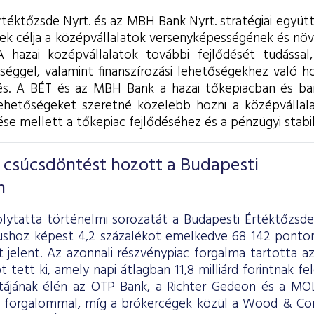
rtéktőzsde Nyrt. és az MBH Bank Nyrt. stratégiai együ
ynek célja a középvállalatok versenyképességének és nö
 hazai középvállalatok további fejlődését tudással
sséggel, valamint finanszírozási lehetőségekhez való ho
. A BÉT és az MBH Bank a hazai tőkepiacban és bank
lehetőségeket szeretné közelebb hozni a középvállalat
ése mellett a tőkepiac fejlődéséhez és a pénzügyi stabili
b csúcsdöntést hozott a Budapesti
n
 folytatta történelmi sorozatát a Budapesti Értéktőzsd
shoz képest 4,2 százalékot emelkedve 68 142 ponton
 jelent. Az azonnali részvénypiac forgalma tartotta az
tot tett ki, amely napi átlagban 11,8 milliárd forintnak 
stájának élén az OTP Bank, a Richter Gedeon és a MOL 
kű forgalommal, míg a brókercégek közül a Wood & C