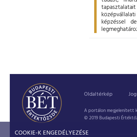
tudást, fina
tapasztalata
középvállalati
képzéssel de
legmeghatározó
Oldaltérkép
Jog
A portálon megjelenített 
© 2019 Budapesti Értéktő
COOKIE-K ENGEDÉLYEZÉSE