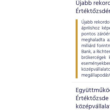
Újabb rekord
Értéktőzsdé
Újabb rekordo
áprilishoz ké
pontos záróér
meghaladta az
milliárd fori
Bank, a Richte
brókercégek 
eseményekbe
középvállala
megállapodást 
Együttműköd
Értéktőzsde
középvállala