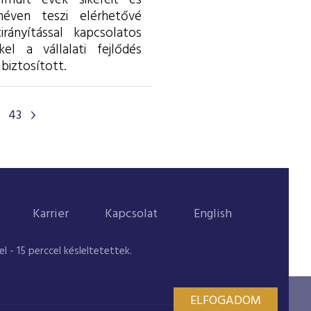
lmúlt évek sikereit és
éven teszi elérhetővé
rányítással kapcsolatos
l a vállalati fejlődés
biztosított.
43
Karrier
Kapcsolat
English
 - 15 perccel késleltetettek.
ELFOGADOM