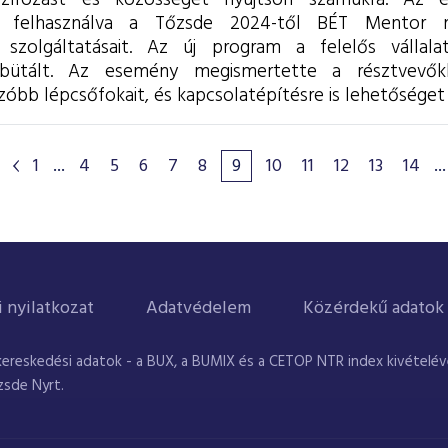
nszírozást és közösséget nyújtson számukra. Az e
it felhasználva a Tőzsde 2024-től BÉT Mentor n
 szolgáltatásait.
Az új program a felelős vállalati
bütált. Az esemény megismertette a résztvevőkke
bb lépcsőfokait, és kapcsolatépítésre is lehetőséget 
1
...
4
5
6
7
8
9
10
11
12
13
14
...
i nyilatkozat
Adatvédelem
Közérdekű adatok
kereskedési adatok - a BUX, a BUMIX és a CETOP NTR index kivételével
zsde Nyrt.