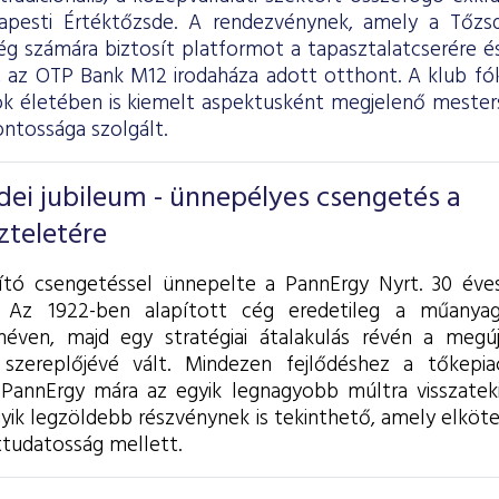
pesti Értéktőzsde. A rendezvénynek, amely a Tőzsde
g számára biztosít platformot a tapasztalatcserére és
, az OTP Bank M12 irodaháza adott otthont. A klub fó
k életében is kiemelt aspektusként megjelenő mesterség
ontossága szolgált.
dei jubileum - ünnepélyes csengetés a
zteletére
ító csengetéssel ünnepelte a PannErgy Nyrt. 30 éve
. Az 1922-ben alapított cég eredetileg a műanyag
éven, majd egy stratégiai átalakulás révén a megúj
zereplőjévé vált. Mindezen fejlődéshez a tőkepiaci
a PannErgy mára az egyik legnagyobb múltra visszatek
gyik legzöldebb részvénynek is tekinthető, amely elköt
ttudatosság mellett.