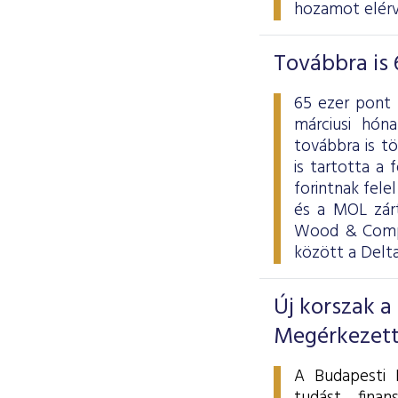
hozamot elérv
Továbbra is 
65 ezer pont 
márciusi hón
továbbra is t
is tartotta a f
forintnak fele
és a MOL zárt
Wood & Compa
között a Delt
Új korszak a
Megérkezett
A Budapesti É