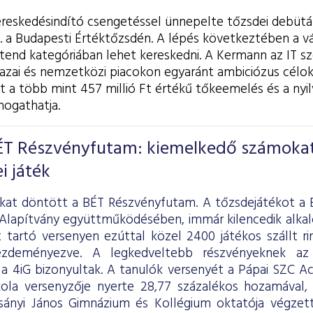
ereskedésindító csengetéssel ünnepelte tőzsdei debütá
. a Budapesti Értéktőzsdén. A lépés következtében a vá
tend kategóriában lehet kereskedni. A Kermann az IT sz
hazai és nemzetközi piacokon egyaránt ambiciózus célok
 a több mint 457 millió Ft értékű tőkeemelés és a nyilv
mogathatja.
ÉT Részvényfutam: kiemelkedő számoka
i játék
kat döntött a BÉT Részvényfutam. A tőzsdejátékot a 
 Alapítvány együttműködésében, immár kilencedik alk
 tartó versenyen ezúttal közel 2400 játékos szállt r
ezdeményezve. A legkedveltebb részvényeknek a
 a 4iG bizonyultak. A tanulók versenyét a Pápai SZC A
ola versenyzője nyerte 28,77 százalékos hozamával,
sányi János Gimnázium és Kollégium oktatója végzett