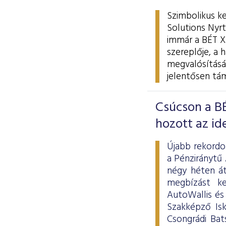
Szimbolikus k
Solutions Nyrt
immár a BÉT X
szereplője, a 
megvalósítását
jelentősen tá
Csúcson a B
hozott az ide
Újabb rekordo
a Pénziránytű
négy héten át
megbízást k
AutoWallis és
Szakképző Isk
Csongrádi Bat