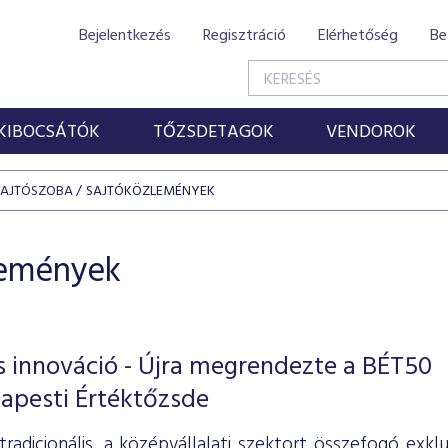
Bejelentkezés
Regisztráció
Elérhetőség
Be
KIBOCSÁTÓK
TŐZSDETAGOK
VENDOROK
SAJTÓSZOBA
SAJTÓKÖZLEMÉNYEK
lemények
lis innováció - Újra megrendezte a BÉT50
apesti Értéktőzsde
adicionális, a középvállalati szektort összefogó exklu