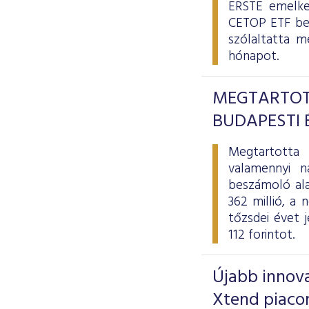
ERSTE emelked
CETOP ETF bev
szólaltatta m
hónapot.
MEGTARTOT
BUDAPESTI 
Megtartotta 
valamennyi n
beszámoló ala
362 millió, a
tőzsdei évet j
112 forintot.
Újabb innova
Xtend piaco