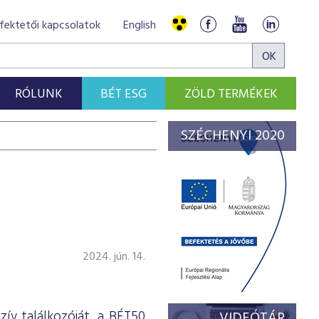
fektetői kapcsolatok
English
RÓLUNK
BÉT ESG
ZÖLD TERMÉKEK
SZÉCHENYI 2020
2024. jún. 14.
zív találkozóját, a BÉT50
VIDEÓTÁR