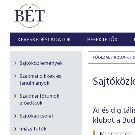
KERESKEDÉSI ADATOK
BEFEKTETŐK
FŐOLDAL
RÓLUNK
Sajtóközlemények
Szakmai cikkek és
Sajtóköz
tanulmányok
Szakmai fórumok,
előadások
AI és digitá
Sajtókapcsolat
klubot a Bud
Imázs fotók
Megrendezte tr