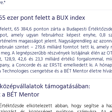
e.*
65 ezer pont felett a BUX index
felett, 65 384,6 ponton zárta a Budapesti Értéktőzsd
apot, amely ugyan februárhoz képest enyhe, 0,8 s
örténelmi magasságot jelent. Nagyságrendileg az azonn
ebruári szintet – 219,6 milliárd forintot tett ki, amely 
l meg. A legnépszerűbb részvények listájának élén az O
, 128,9, 42,6 és 23,3 milliárd értékű forgalommal, m
ny, a Concorde és az ERSTE emelkedett ki. A hóna
a Technologies csengetése és a BÉT Mentor életre hívás
 középvállalatok támogatásában:
 a BÉT Mentor
rtéktőzsde elkötelezett abban, hogy segítse a haza