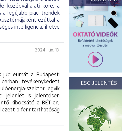
 középvállalati köre, a
 a legújabb piaci trendek
kusztémájaként ezúttal a
es intelligencia, illetve
2024. jún. 13.
s jubileumát a Budapesti
iparban tevékenykedett
ESG JELENTÉS
ulóenergia-szektor egyik
 jelenlét is jelentősen
intő kibocsátó a BÉT-en,
elezett a fenntarthatóság