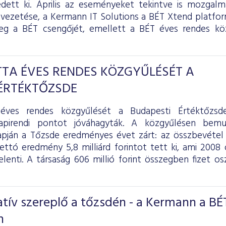
ett ki. Április az eseményeket tekintve is mozgalm
ezetése, a Kermann IT Solutions a BÉT Xtend platfo
eg a BÉT csengőjét, emellett a BÉT éves rendes köz
TA ÉVES RENDES KÖZGYŰLÉSÉT A
ÉRTÉKTŐZSDE
éves rendes közgyűlését a Budapesti Értéktőzsd
apirendi pontot jóváhagyták. A közgyűlésen bemut
pján a Tőzsde eredményes évet zárt: az összbevétel 4
 nettó eredmény 5,8 milliárd forintot tett ki, ami 20
elenti. A társaság 606 millió forint összegben fizet o
tív szereplő a tőzsdén - a Kermann a BÉ
n