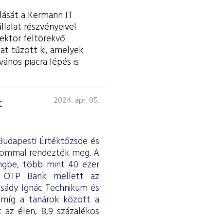
lását a Kermann IT
llalat részvényeivel
ektor feltörekvő
at tűzött ki, amelyek
ános piacra lépés is
t
2024. ápr. 05.
Budapesti Értéktőzsde és
alommal rendezték meg. A
ingbe, több mint 40 ezer
z OTP Bank mellett az
csády Ignác Technikum és
 míg a tanárok között a
 az élen, 8,9 százalékos