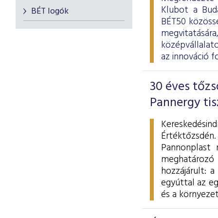
Klubot a Buda
BÉT logók
BÉT50 közössé
megvitatására
középvállalato
az innováció f
30 éves tőzs
Pannergy tis
Kereskedésind
Értéktőzsdén
Pannonplast n
meghatározó s
hozzájárult: 
egyúttal az e
és a környeze