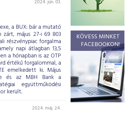
2024. jún. 03.
dexe, a BUX: bár a mutató
 zárt, május 27-i 69 803
KÖVESS MINKET
li részvénypiac forgalma
FACEBOOKON!
amely napi átlagban 13,5
ben a hónapban is az OTP
iárd értékű forgalommal, a
 emelkedett ki. Május
sde és az MBH Bank a
atégiai együttműködési
r került.
2024. máj. 24.