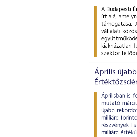
A Budapesti É
írt alá, amel
támogatása. A
vállalati közö
együttműködés
kiaknázatlan 
szektor fejlőd
Április újab
Értéktőzsdé
Áprilisban is
mutató márciu
újabb rekordot
milliárd forin
részvények li
milliárd érté