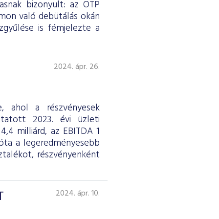
asnak bizonyult: az OTP
rmon való debütálás okán
gyűlése is fémjelezte a
2024. ápr. 26.
e, ahol a részvényesek
atott 2023. évi üzleti
,4 milliárd, az EBITDA 1
08 óta a legeredményesebb
sztalékot, részvényenként
T
2024. ápr. 10.