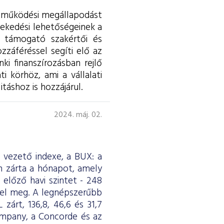
ttműködési megállapodást
vekedési lehetőségeinek a
, támogató szakértői és
zzáféréssel segíti elő az
i finanszírozásban rejlő
i körhöz, ami a vállalati
táshoz is hozzájárul.
2024. máj. 02.
e vezető indexe, a BUX: a
 zárta a hónapot, amely
 előző havi szintet - 248
felel meg. A legnépszerűbb
zárt, 136,8, 46,6 és 31,7
ompany, a Concorde és az