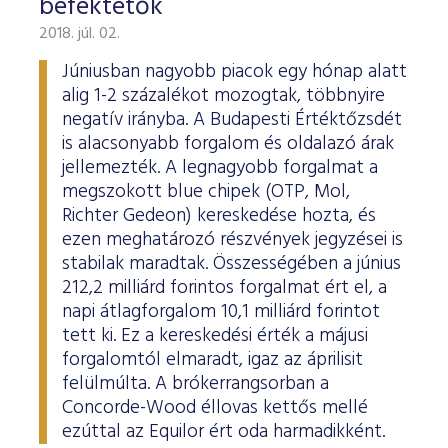
befektetők
2018. júl. 02.
Júniusban nagyobb piacok egy hónap alatt
alig 1-2 százalékot mozogtak, többnyire
negatív irányba. A Budapesti Értéktőzsdét
is alacsonyabb forgalom és oldalazó árak
jellemezték. A legnagyobb forgalmat a
megszokott blue chipek (OTP, Mol,
Richter Gedeon) kereskedése hozta, és
ezen meghatározó részvények jegyzései is
stabilak maradtak. Összességében a június
212,2 milliárd forintos forgalmat ért el, a
napi átlagforgalom 10,1 milliárd forintot
tett ki. Ez a kereskedési érték a májusi
forgalomtól elmaradt, igaz az áprilisit
felülmúlta. A brókerrangsorban a
Concorde-Wood éllovas kettős mellé
ezúttal az Equilor ért oda harmadikként.