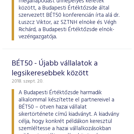
megállapodást ünnepélyes keretek
között, a Budapesti Értéktőzsde által
szervezett BÉT50 konferencián írta alá dr.
Łuszcz Viktor, az SZTNH elnöke és Végh
Richárd, a Budapesti Értéktőzsde elnök-
vezérigazgatója.
BÉT50 - Újabb vállalatok a
legsikeresebbek között
2018. szept. 20.
A Budapesti Értéktőzsde harmadik
alkalommal készítette el partnereivel a
BÉT50 – ötven hazai vállalat
sikertörténete című kiadványt. A kiadvány
célja, hogy konkrét példákon keresztül
szemléltesse a hazai vállalkozásokban