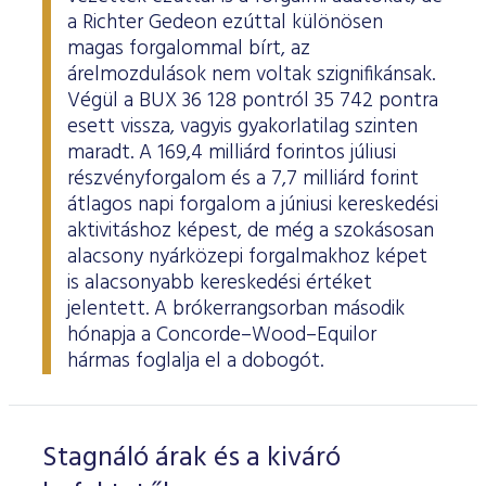
a Richter Gedeon ezúttal különösen
magas forgalommal bírt, az
árelmozdulások nem voltak szignifikánsak.
Végül a BUX 36 128 pontról 35 742 pontra
esett vissza, vagyis gyakorlatilag szinten
maradt. A 169,4 milliárd forintos júliusi
részvényforgalom és a 7,7 milliárd forint
átlagos napi forgalom a júniusi kereskedési
aktivitáshoz képest, de még a szokásosan
alacsony nyárközepi forgalmakhoz képet
is alacsonyabb kereskedési értéket
jelentett. A brókerrangsorban második
hónapja a Concorde–Wood–Equilor
hármas foglalja el a dobogót.
Stagnáló árak és a kiváró