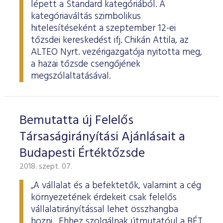
lépett a Standard kategóriából. A
kategóriaváltás szimbolikus
hitelesítéseként a szeptember 12-ei
tőzsdei kereskedést ifj. Chikán Attila, az
ALTEO Nyrt. vezérigazgatója nyitotta meg,
a hazai tőzsde csengőjének
megszólaltatásával.
Bemutatta új Felelős
Társaságirányítási Ajánlásait a
Budapesti Értéktőzsde
2018. szept. 07.
„A vállalat és a befektetők, valamint a cég
környezetének érdekeit csak felelős
vállalatirányítással lehet összhangba
hozni. Ehhez szolgálnak útmutatóul a BÉT