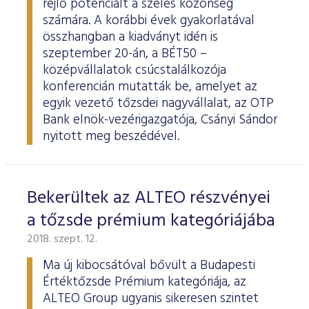
rejlő potenciált a széles közönség
számára. A korábbi évek gyakorlatával
összhangban a kiadványt idén is
szeptember 20-án, a BÉT50 –
középvállalatok csúcstalálkozója
konferencián mutatták be, amelyet az
egyik vezető tőzsdei nagyvállalat, az OTP
Bank elnök-vezérigazgatója, Csányi Sándor
nyitott meg beszédével.
Bekerültek az ALTEO részvényei
a tőzsde prémium kategóriájába
2018. szept. 12.
Ma új kibocsátóval bővült a Budapesti
Értéktőzsde Prémium kategóriája, az
ALTEO Group ugyanis sikeresen szintet