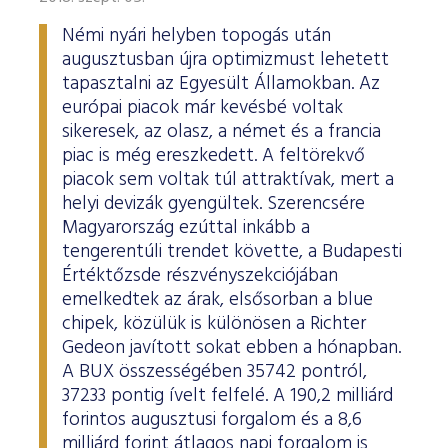
Némi nyári helyben topogás után
augusztusban újra optimizmust lehetett
tapasztalni az Egyesült Államokban. Az
európai piacok már kevésbé voltak
sikeresek, az olasz, a német és a francia
piac is még ereszkedett. A feltörekvő
piacok sem voltak túl attraktívak, mert a
helyi devizák gyengültek. Szerencsére
Magyarország ezúttal inkább a
tengerentúli trendet követte, a Budapesti
Értéktőzsde részvényszekciójában
emelkedtek az árak, elsősorban a blue
chipek, közülük is különösen a Richter
Gedeon javított sokat ebben a hónapban.
A BUX összességében 35742 pontról,
37233 pontig ívelt felfelé. A 190,2 milliárd
forintos augusztusi forgalom és a 8,6
milliárd forint átlagos napi forgalom is