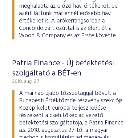
meghaladta az előző havi értékeket, de
azért láttunk már ennél erősebb havi
értékeket is. A brókerrangsorban a
Concorde zárt ezúttal is az élen, őt a
Wood & Company és az Erste követte.
Patria Finance - Új befektetési
szolgáltató a BÉT-en
2018. aug. 27.
A mai nap újabb tőzsdetaggal bővült a
Budapesti Értéktőzsde részvény szekciója.
Közép-kelet-európai terjeszkedése
részeként a cseh tőkepiac vezető
befektetési szolgáltatója, a Patria Finance
a.s. 2018. augusztus 27-től a magyar
piachoz is hozzáférést ad magán- és