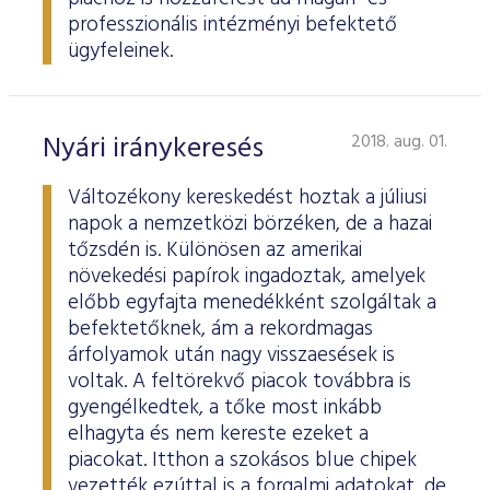
professzionális intézményi befektető
ügyfeleinek.
Nyári iránykeresés
2018. aug. 01.
Változékony kereskedést hoztak a júliusi
napok a nemzetközi börzéken, de a hazai
tőzsdén is. Különösen az amerikai
növekedési papírok ingadoztak, amelyek
előbb egyfajta menedékként szolgáltak a
befektetőknek, ám a rekordmagas
árfolyamok után nagy visszaesések is
voltak. A feltörekvő piacok továbbra is
gyengélkedtek, a tőke most inkább
elhagyta és nem kereste ezeket a
piacokat. Itthon a szokásos blue chipek
vezették ezúttal is a forgalmi adatokat, de