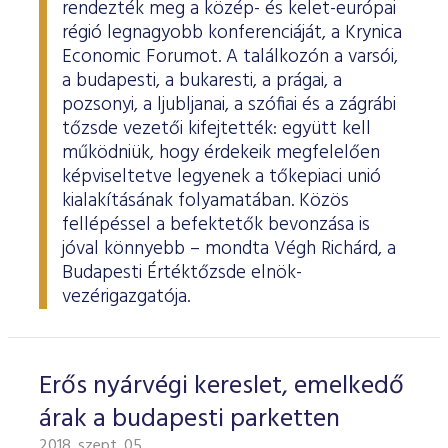
rendezték meg a közép- és kelet-európai
régió legnagyobb konferenciáját, a Krynica
Economic Forumot. A találkozón a varsói,
a budapesti, a bukaresti, a prágai, a
pozsonyi, a ljubljanai, a szófiai és a zágrábi
tőzsde vezetői kifejtették: együtt kell
működniük, hogy érdekeik megfelelően
képviseltetve legyenek a tőkepiaci unió
kialakításának folyamatában. Közös
fellépéssel a befektetők bevonzása is
jóval könnyebb – mondta Végh Richárd, a
Budapesti Értéktőzsde elnök-
vezérigazgatója.
Erős nyárvégi kereslet, emelkedő
árak a budapesti parketten
2018. szept. 05.