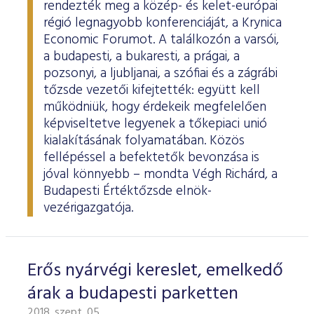
rendezték meg a közép- és kelet-európai
régió legnagyobb konferenciáját, a Krynica
Economic Forumot. A találkozón a varsói,
a budapesti, a bukaresti, a prágai, a
pozsonyi, a ljubljanai, a szófiai és a zágrábi
tőzsde vezetői kifejtették: együtt kell
működniük, hogy érdekeik megfelelően
képviseltetve legyenek a tőkepiaci unió
kialakításának folyamatában. Közös
fellépéssel a befektetők bevonzása is
jóval könnyebb – mondta Végh Richárd, a
Budapesti Értéktőzsde elnök-
vezérigazgatója.
Erős nyárvégi kereslet, emelkedő
árak a budapesti parketten
2018. szept. 05.