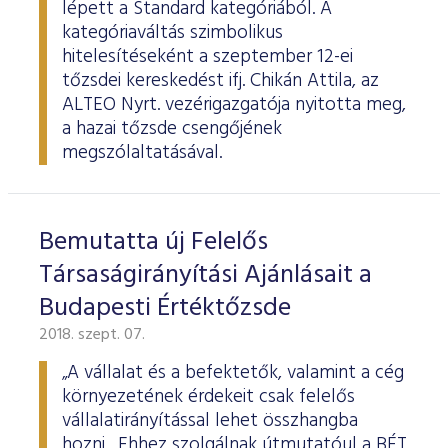
lépett a Standard kategóriából. A
kategóriaváltás szimbolikus
hitelesítéseként a szeptember 12-ei
tőzsdei kereskedést ifj. Chikán Attila, az
ALTEO Nyrt. vezérigazgatója nyitotta meg,
a hazai tőzsde csengőjének
megszólaltatásával.
Bemutatta új Felelős
Társaságirányítási Ajánlásait a
Budapesti Értéktőzsde
2018. szept. 07.
„A vállalat és a befektetők, valamint a cég
környezetének érdekeit csak felelős
vállalatirányítással lehet összhangba
hozni. Ehhez szolgálnak útmutatóul a BÉT