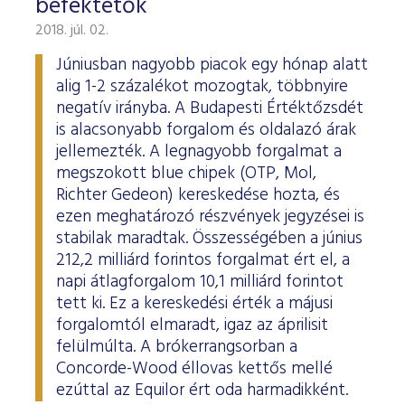
befektetők
2018. júl. 02.
Júniusban nagyobb piacok egy hónap alatt
alig 1-2 százalékot mozogtak, többnyire
negatív irányba. A Budapesti Értéktőzsdét
is alacsonyabb forgalom és oldalazó árak
jellemezték. A legnagyobb forgalmat a
megszokott blue chipek (OTP, Mol,
Richter Gedeon) kereskedése hozta, és
ezen meghatározó részvények jegyzései is
stabilak maradtak. Összességében a június
212,2 milliárd forintos forgalmat ért el, a
napi átlagforgalom 10,1 milliárd forintot
tett ki. Ez a kereskedési érték a májusi
forgalomtól elmaradt, igaz az áprilisit
felülmúlta. A brókerrangsorban a
Concorde-Wood éllovas kettős mellé
ezúttal az Equilor ért oda harmadikként.