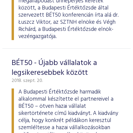
megállapodást ünnepélyes keretek
között, a Budapesti Értéktőzsde által
szervezett BÉT50 konferencián írta alá dr.
Łuszcz Viktor, az SZTNH elnöke és Végh
Richárd, a Budapesti Értéktőzsde elnök-
vezérigazgatója.
BÉT50 - Újabb vállalatok a
legsikeresebbek között
2018. szept. 20.
A Budapesti Értéktőzsde harmadik
alkalommal készítette el partnereivel a
BÉT50 – ötven hazai vállalat
sikertörténete című kiadványt. A kiadvány
célja, hogy konkrét példákon keresztül
szemléltesse a hazai vállalkozásokban