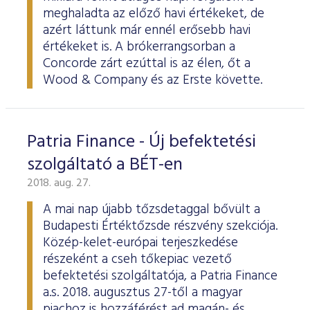
meghaladta az előző havi értékeket, de
azért láttunk már ennél erősebb havi
értékeket is. A brókerrangsorban a
Concorde zárt ezúttal is az élen, őt a
Wood & Company és az Erste követte.
Patria Finance - Új befektetési
szolgáltató a BÉT-en
2018. aug. 27.
A mai nap újabb tőzsdetaggal bővült a
Budapesti Értéktőzsde részvény szekciója.
Közép-kelet-európai terjeszkedése
részeként a cseh tőkepiac vezető
befektetési szolgáltatója, a Patria Finance
a.s. 2018. augusztus 27-től a magyar
piachoz is hozzáférést ad magán- és