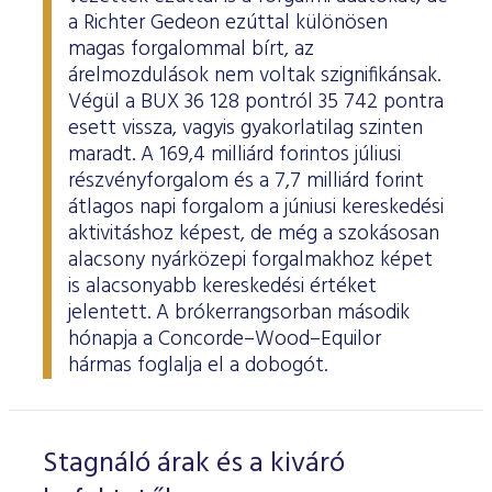
a Richter Gedeon ezúttal különösen
magas forgalommal bírt, az
árelmozdulások nem voltak szignifikánsak.
Végül a BUX 36 128 pontról 35 742 pontra
esett vissza, vagyis gyakorlatilag szinten
maradt. A 169,4 milliárd forintos júliusi
részvényforgalom és a 7,7 milliárd forint
átlagos napi forgalom a júniusi kereskedési
aktivitáshoz képest, de még a szokásosan
alacsony nyárközepi forgalmakhoz képet
is alacsonyabb kereskedési értéket
jelentett. A brókerrangsorban második
hónapja a Concorde–Wood–Equilor
hármas foglalja el a dobogót.
Stagnáló árak és a kiváró