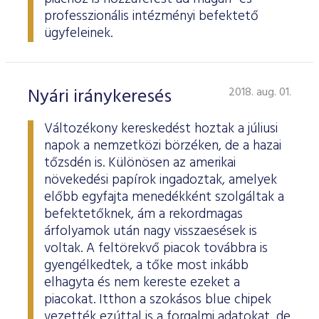
professzionális intézményi befektető
ügyfeleinek.
Nyári iránykeresés
2018. aug. 01.
Változékony kereskedést hoztak a júliusi
napok a nemzetközi börzéken, de a hazai
tőzsdén is. Különösen az amerikai
növekedési papírok ingadoztak, amelyek
előbb egyfajta menedékként szolgáltak a
befektetőknek, ám a rekordmagas
árfolyamok után nagy visszaesések is
voltak. A feltörekvő piacok továbbra is
gyengélkedtek, a tőke most inkább
elhagyta és nem kereste ezeket a
piacokat. Itthon a szokásos blue chipek
vezették ezúttal is a forgalmi adatokat, de