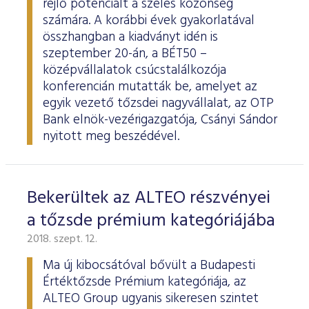
rejlő potenciált a széles közönség
számára. A korábbi évek gyakorlatával
összhangban a kiadványt idén is
szeptember 20-án, a BÉT50 –
középvállalatok csúcstalálkozója
konferencián mutatták be, amelyet az
egyik vezető tőzsdei nagyvállalat, az OTP
Bank elnök-vezérigazgatója, Csányi Sándor
nyitott meg beszédével.
Bekerültek az ALTEO részvényei
a tőzsde prémium kategóriájába
2018. szept. 12.
Ma új kibocsátóval bővült a Budapesti
Értéktőzsde Prémium kategóriája, az
ALTEO Group ugyanis sikeresen szintet