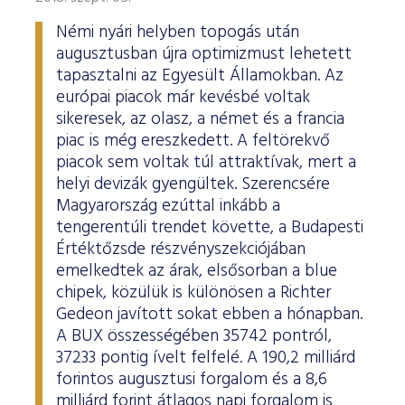
Némi nyári helyben topogás után
augusztusban újra optimizmust lehetett
tapasztalni az Egyesült Államokban. Az
európai piacok már kevésbé voltak
sikeresek, az olasz, a német és a francia
piac is még ereszkedett. A feltörekvő
piacok sem voltak túl attraktívak, mert a
helyi devizák gyengültek. Szerencsére
Magyarország ezúttal inkább a
tengerentúli trendet követte, a Budapesti
Értéktőzsde részvényszekciójában
emelkedtek az árak, elsősorban a blue
chipek, közülük is különösen a Richter
Gedeon javított sokat ebben a hónapban.
A BUX összességében 35742 pontról,
37233 pontig ívelt felfelé. A 190,2 milliárd
forintos augusztusi forgalom és a 8,6
milliárd forint átlagos napi forgalom is