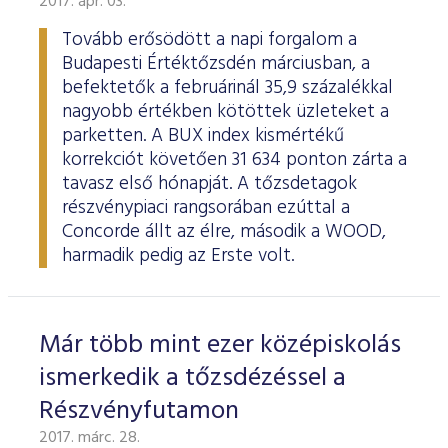
2017. ápr. 03.
ESG Útmutató
Tovább erősödött a napi forgalom a
Budapesti Értéktőzsdén márciusban, a
befektetők a februárinál 35,9 százalékkal
nagyobb értékben kötöttek üzleteket a
parketten. A BUX index kismértékű
korrekciót követően 31 634 ponton zárta a
tavasz első hónapját. A tőzsdetagok
részvénypiaci rangsorában ezúttal a
Concorde állt az élre, második a WOOD,
harmadik pedig az Erste volt.
Már több mint ezer középiskolás
ismerkedik a tőzsdézéssel a
Részvényfutamon
2017. márc. 28.