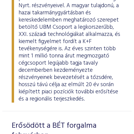
Nyrt. részvényeivel. A magyar tulajdonú, a
hazai takarmánygyártásban és
kereskedelemben meghatározó szerepet
betöltő UBM Csoport a legkorszerűbb,
XXI. századi technológiákat alkalmazza, és
kiemelt figyelmet fordít a K+F
tevékenységére is. Az éves szinten több
mint 1 millió tonna árut megmozgató
cégcsoport legújabb tagja tavaly
decemberben kezdeményezte
részvényeinek bevezetését a tőzsdére,
hosszú távú célja az elmúlt 20 év során
kiépített piaci pozíciók további erősítése
és a regionális terjeszkedés.
Erősödött a BÉT forgalma