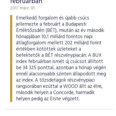
februárban
2017. márc. 01.
Emelkedő forgalom és újabb csúcs
jellemezte a februárt a Budapesti
Értéktőzsdén (BÉT), miután az év második
hónapjában 10,1 milliárd forintos napi
átlagforgalom mellett 202 milliárd forint
értékben kötöttek üzleteket a
befektetők a BÉT részvénypiacán. A BUX
index februárban ismét új csúcsot állított
be 34 325 ponttal, azonban a hónap végén
ennél alacsonyabb szinten állapodott meg
az index. A tőzsdetagok részvénypiaci
rangsorában ezúttal a WOOD állt az élre,
második helyen a Concorde, harmadik
helyen pedig az Erste végzett.