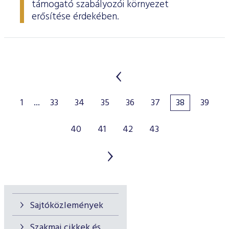
támogató szabályozói környezet
erősítése érdekében.
1
...
33
34
35
36
37
38
39
40
41
42
43
Sajtóközlemények
Szakmai cikkek és