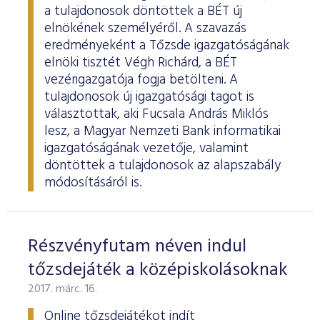
a tulajdonosok döntöttek a BÉT új
elnökének személyéről. A szavazás
eredményeként a Tőzsde igazgatóságának
elnöki tisztét Végh Richárd, a BÉT
vezérigazgatója fogja betölteni. A
tulajdonosok új igazgatósági tagot is
választottak, aki Fucsala András Miklós
lesz, a Magyar Nemzeti Bank informatikai
igazgatóságának vezetője, valamint
döntöttek a tulajdonosok az alapszabály
módosításáról is.
Részvényfutam néven indul
tőzsdejáték a középiskolásoknak
2017. márc. 16.
Online tőzsdejátékot indít