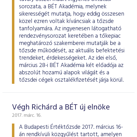
sorozata, a BÉT Akadémia, melynek
sikerességét mutatja, hogy eddig összesen
közel ezren voltak kíváncsiak a tőzsde
tanfolyamára. Az ingyenesen látogatható
rendezvénysorozat keretében a tőkepiac
meghatározó szakemberei mutatják be a
tőzsde működését, az aktuális befektetési
trendeket, érdekességeket. Az idei első,
március 28-i BÉT Akadémia két előadója az
abszolút hozamú alapok világát és a
tőzsdei cégek osztalékfizetését járja körül.
Végh Richárd a BÉT új elnöke
2017. márc. 16.
A Budapesti Értéktőzsde 2017. március 16-
án rendkívüli közgyűlést tartott, amelyen