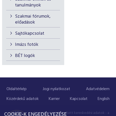
tanulmányok
Szakmai fórumok,
előadások
Sajtókapcsolat
Imázs fotók
BÉT logók
Oldaltérkép
Jogi nyilatkozat
Adatvédelem
Közérdekű adatok
Karrier
Kapcsolat
English
A portálon megjelenített kereskedési adatok - a
COOKIE-K ENGEDÉLYEZÉSE