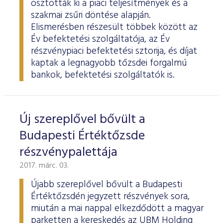
osztották ki a piaci teljesítmények és a
szakmai zsűri döntése alapján.
Elismerésben részesült többek között az
Év befektetési szolgáltatója, az Év
részvénypiaci befektetési sztorija, és díjat
kaptak a legnagyobb tőzsdei forgalmú
bankok, befektetési szolgáltatók is.
Új szereplővel bővült a
Budapesti Értéktőzsde
részvénypalettája
2017. márc. 03.
Újabb szereplővel bővült a Budapesti
Értéktőzsdén jegyzett részvények sora,
miután a mai nappal elkezdődött a magyar
parketten a kereskedés az UBM Holding