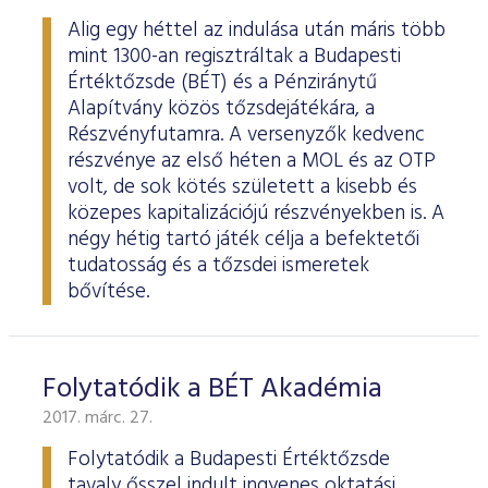
Alig egy héttel az indulása után máris több
mint 1300-an regisztráltak a Budapesti
Értéktőzsde (BÉT) és a Pénziránytű
Alapítvány közös tőzsdejátékára, a
Részvényfutamra. A versenyzők kedvenc
részvénye az első héten a MOL és az OTP
volt, de sok kötés született a kisebb és
közepes kapitalizációjú részvényekben is. A
négy hétig tartó játék célja a befektetői
tudatosság és a tőzsdei ismeretek
bővítése.
Folytatódik a BÉT Akadémia
2017. márc. 27.
Folytatódik a Budapesti Értéktőzsde
tavaly ősszel indult ingyenes oktatási