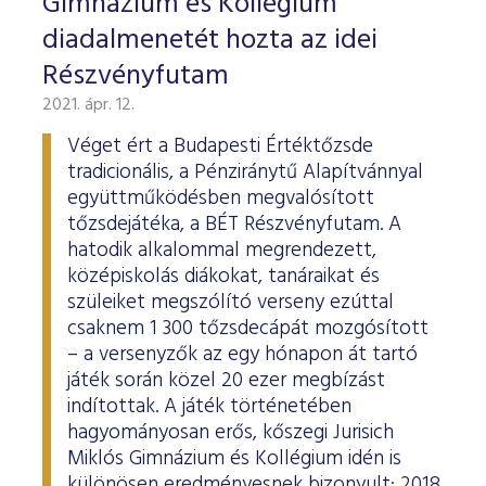
Gimnázium és Kollégium
diadalmenetét hozta az idei
Részvényfutam
2021. ápr. 12.
Véget ért a Budapesti Értéktőzsde
tradicionális, a Pénziránytű Alapítvánnyal
együttműködésben megvalósított
tőzsdejátéka, a BÉT Részvényfutam. A
hatodik alkalommal megrendezett,
középiskolás diákokat, tanáraikat és
szüleiket megszólító verseny ezúttal
csaknem 1 300 tőzsdecápát mozgósított
– a versenyzők az egy hónapon át tartó
játék során közel 20 ezer megbízást
indítottak. A játék történetében
hagyományosan erős, kőszegi Jurisich
Miklós Gimnázium és Kollégium idén is
különösen eredményesnek bizonyult: 2018