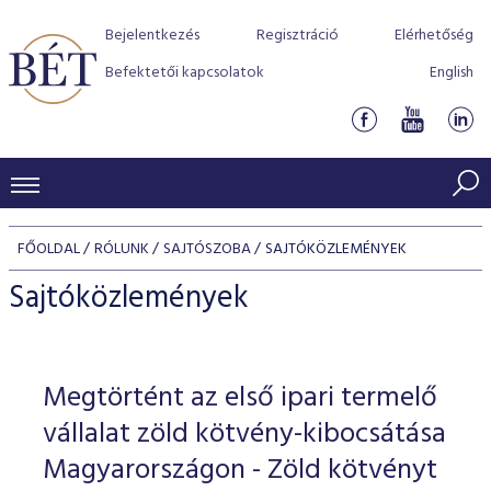
Bejelentkezés
Regisztráció
Elérhetőség
Befektetői kapcsolatok
English
KERESKEDÉSI ADATOK
FŐOLDAL
RÓLUNK
SAJTÓSZOBA
SAJTÓKÖZLEMÉNYEK
INDEXEK
BEFEKTETŐK
Sajtóközlemények
Részvényindexek
Piaci forgalom
Termékcsoportok
KIBOCSÁTÓK
Kötvényindexek
Kedvenc instrumentumok
Szabályozás
Indexek
Részvény és vállalati kötvény tőzsdei bevezetését támoga
Megtörtént az első ipari termelő
TŐZSDETAGOK
Jelzáloglevél indexek
program
Azonnali Piac
Alkalmazott díjstruktúra
BÉT szabályzatok
Részvény szekció
vállalat zöld kötvény-kibocsátása
Tőzsdetagok, üzletkötők
VENDOROK
Vállalati kötvény indexek
Származékos piac
BÉT Xtend - Részvénypiac egyszerűen
Részvények
Magyarországon - Zöld kötvényt
Elszámolás
Befektetővédelem
Hitelpapír szekció
Útmutató a taggá váláshoz