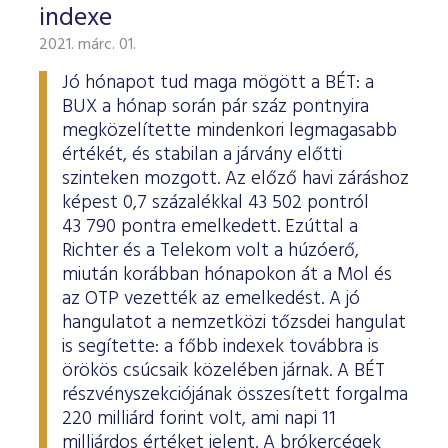
indexe
2021. márc. 01.
Jó hónapot tud maga mögött a BÉT: a
BUX a hónap során pár száz pontnyira
megközelítette mindenkori legmagasabb
értékét, és stabilan a járvány előtti
szinteken mozgott. Az előző havi záráshoz
képest 0,7 százalékkal 43 502 pontról
43 790 pontra emelkedett. Ezúttal a
Richter és a Telekom volt a húzóerő,
miután korábban hónapokon át a Mol és
az OTP vezették az emelkedést. A jó
hangulatot a nemzetközi tőzsdei hangulat
is segítette: a főbb indexek továbbra is
örökös csúcsaik közelében járnak. A BÉT
részvényszekciójának összesített forgalma
220 milliárd forint volt, ami napi 11
milliárdos értéket jelent. A brókercégek