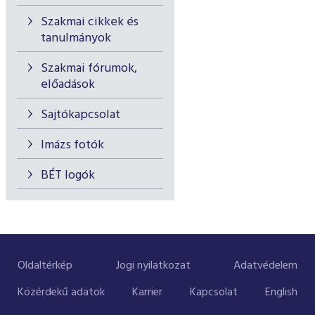
Szakmai cikkek és
tanulmányok
Szakmai fórumok,
előadások
Sajtókapcsolat
Imázs fotók
BÉT logók
Oldaltérkép
Jogi nyilatkozat
Adatvédelem
Közérdekű adatok
Karrier
Kapcsolat
English