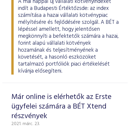
A mai nappal új vállalati kötvényindexet
indít a Budapesti Értéktőzsde: az index
számítása a hazai vállalati kötvénypiac
mélyítésére és fejlődésére szolgál. A BÉT a
lépéssel amellett, hogy jelentősen
megkönnyíti a befektetők számára a hazai,
forint alapú vállalati kötvények
hozamának és teljesítményének a
követését, a hasonló eszközöket
tartalmazó portfóliók piaci értékelését
kívánja elősegíteni.
Már online is elérhetők az Erste
ügyfelei számára a BÉT Xtend
részvények
2021. márc. 23.