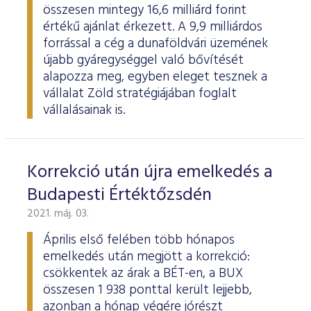
ESG Útmutató
összesen mintegy 16,6 milliárd forint
értékű ajánlat érkezett. A 9,9 milliárdos
forrással a cég a dunaföldvári üzemének
újabb gyáregységgel való bővítését
alapozza meg, egyben eleget tesznek a
vállalat Zöld stratégiájában foglalt
vállalásainak is.
Korrekció után újra emelkedés a
Budapesti Értéktőzsdén
2021. máj. 03.
Április első felében több hónapos
emelkedés után megjött a korrekció:
csökkentek az árak a BÉT-en, a BUX
összesen 1 938 ponttal került lejjebb,
azonban a hónap végére jórészt