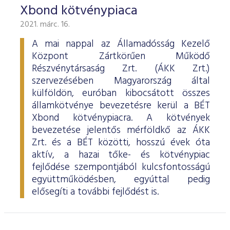
Xbond kötvénypiaca
2021. márc. 16.
A mai nappal az Államadósság Kezelő
Központ Zártkörűen Működő
Részvénytársaság Zrt. (ÁKK Zrt.)
szervezésében Magyarország által
külföldön, euróban kibocsátott összes
államkötvénye bevezetésre kerül a BÉT
Xbond kötvénypiacra. A kötvények
bevezetése jelentős mérföldkő az ÁKK
Zrt. és a BÉT közötti, hosszú évek óta
aktív, a hazai tőke- és kötvénypiac
fejlődése szempontjából kulcsfontosságú
együttműködésben, egyúttal pedig
elősegíti a további fejlődést is.