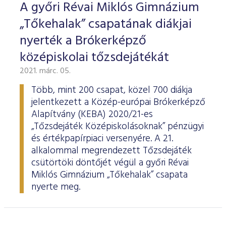
A győri Révai Miklós Gimnázium
„Tőkehalak” csapatának diákjai
nyerték a Brókerképző
középiskolai tőzsdejátékát
2021. márc. 05.
Több, mint 200 csapat, közel 700 diákja
jelentkezett a Közép-európai Brókerképző
Alapítvány (KEBA) 2020/21-es
„Tőzsdejáték Középiskolásoknak” pénzügyi
és értékpapírpiaci versenyére. A 21.
alkalommal megrendezett Tőzsdejáték
csütörtöki döntőjét végül a győri Révai
Miklós Gimnázium „Tőkehalak” csapata
nyerte meg.