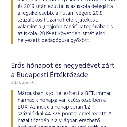
és 2019 után ezúttal is az iskola delegálta
a legsikeresebb, a Futam végére 20,8
százalékos hozamot elért játékost,
valamint a „Legjobb tanár” kategóriában is
az iskola, 2019-et követően ismét első
helyezett pedagógusa győzött.
Erős hónapot és negyedévet zárt
a Budapesti Értéktőzsde
2021. ápr. 01.
Márciusban is jól teljesített a BÉT: immár
harmadik hónapja van csúcsközelben a
BUX. Az index a hónap során 1,2
százalékkal 44 326 pontra emelkedett. A
hazai tőzsdén is a világban érezhető