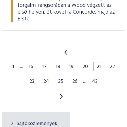
forgalmi rangsorában a Wood végzett az
első helyen, őt követi a Concorde, majd az
Erste.
1
...
16
17
18
19
20
21
22
23
24
25
26
...
43
Sajtóközlemények