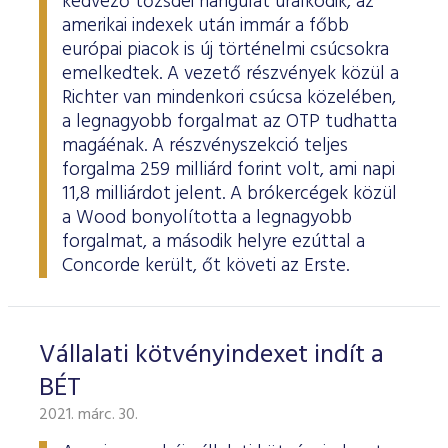
kedvező tőzsdei hangulat uralkodik, az
amerikai indexek után immár a főbb
európai piacok is új történelmi csúcsokra
emelkedtek. A vezető részvények közül a
Richter van mindenkori csúcsa közelében,
a legnagyobb forgalmat az OTP tudhatta
magáénak. A részvényszekció teljes
forgalma 259 milliárd forint volt, ami napi
11,8 milliárdot jelent. A brókercégek közül
a Wood bonyolította a legnagyobb
forgalmat, a második helyre ezúttal a
Concorde került, őt követi az Erste.
Vállalati kötvényindexet indít a
BÉT
2021. márc. 30.