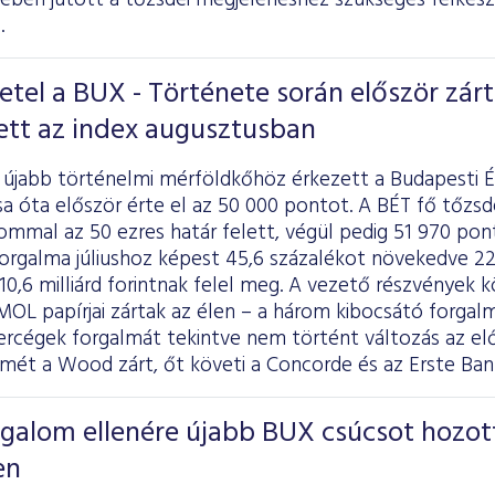
tében
jutott
a tőzsdei megjelenéshez szükséges felkész
.
el a BUX - Története során először zárt
ett az index augusztusban
újabb történelmi mérföldkőhöz érkezett a Budapesti 
sa óta először érte el az 50 000 pontot. A BÉT fő tőzs
lommal az 50 ezres határ felett, végül pedig 51 970 po
orgalma júliushoz képest 45,6 százalékot növekedve 221,
 10,6 milliárd forintnak felel meg. A vezető részvények
 MOL papírjai zártak az élen – a három kibocsátó forgal
ókercégek forgalmát tekintve nem történt változás az e
smét a Wood zárt, őt követi a Concorde és az Erste Ban
rgalom ellenére újabb BUX csúcsot hozot
en