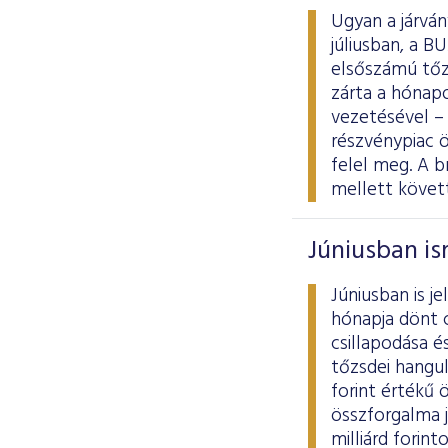
Ugyan a járván
júliusban, a 
elsőszámú tőz
zárta a hónapo
vezetésével – 
részvénypiac ö
felel meg. A b
mellett követ
Júniusban is
Júniusban is j
hónapja dönt 
csillapodása é
tőzsdei hangul
forint értékű 
összforgalma j
milliárd forin