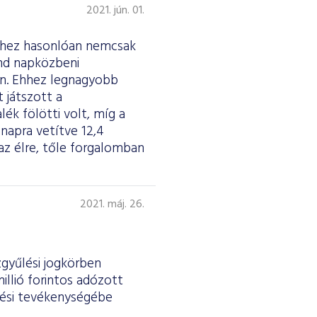
2021. jún. 01.
ekhez hasonlóan nemcsak
ind napközbeni
án. Ehhez legnagyobb
 játszott a
ék fölötti volt, míg a
 napra vetítve 12,4
az élre, tőle forgalomban
2021. máj. 26.
gyűlési jogkörben
illió forintos adózott
tési tevékenységébe