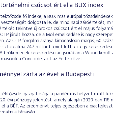
történelmi csúcsot ért el a BUX index
rtéktőzsde fő indexe, a BUX más európai tőzsdeindex
ti veszteségét dolgozta le, de mind napi záróértékét, m
rtékét tekintve új örökös csúcsot ért el május folyam
OTP járult hozza, de a Mol emelkedése is nagy szerepet
. Az OTP forgalmi aránya kimagaslóan magas, 60 százal
sszforgalma 247 milliárd forint lett, ez egy kereskedési
t. A brókercégek kereskedési rangsorában a Wood került 
 második a Concorde, akit az Erste követ.
ménnyel zárta az évet a Budapesti
rtéktőzsde Igazgatósága a pandémiás helyzet miatt köz
20. évi pénzügyi jelentést, amely alapján 2020-ban 118 m
 el a BÉT. Az eredményt teljes egészében a piacfejlesz
orgatni a társaság.