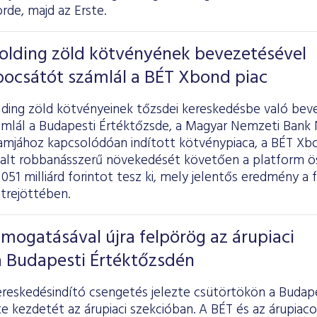
rde, majd az Erste.
Holding zöld kötvényének bevezetésével
bocsátót számlál a BÉT Xbond piac
lding zöld kötvényeinek tőzsdei kereskedésbe való be
ámlál a Budapesti Értéktőzsde, a Magyar Nemzeti Bank
mjához kapcsolódóan indított kötvénypiaca, a BÉT Xbon
alt robbanásszerű növekedését követően a platform ös
51 milliárd forintot tesz ki, mely jelentős eredmény a fe
trejöttében.
ámogatásával újra felpörög az árupiaci
a Budapesti Értéktőzsdén
reskedésindító csengetés jelezte csütörtökön a Budap
te kezdetét az árupiaci szekcióban. A BÉT és az árupiaco