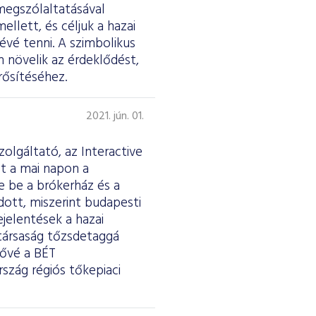
megszólaltatásával
ellett, és céljuk a hazai
évé tenni. A szimbolikus
n növelik az érdeklődést,
rősítéséhez.
2021. jún. 01.
olgáltató, az Interactive
st a mai napon a
e be a brókerház és a
dott, miszerint budapesti
jelentések a hazai
 társaság tőzsdetaggá
tővé a BÉT
szág régiós tőkepiaci