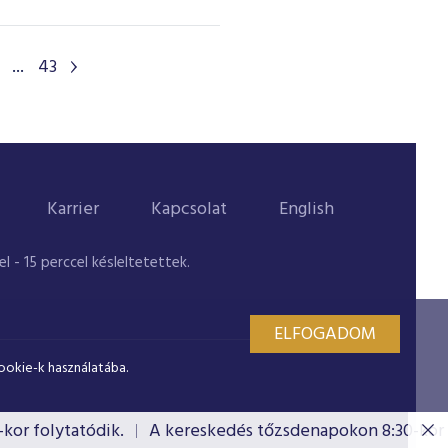
...
43
Karrier
Kapcsolat
English
 - 15 perccel késleltetettek.
ELFOGADOM
ookie-k használatába.
 folytatódik.
A kereskedés tőzsdenapokon 8:30-kor fol