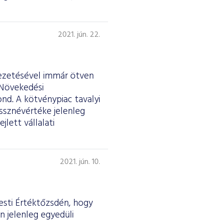
2021. jún. 22.
vezetésével immár ötven
 Növekedési
d. A kötvénypiac tavalyi
sznévértéke jelenleg
jlett vállalati
2021. jún. 10.
esti Értéktőzsdén, hogy
n jelenleg egyedüli