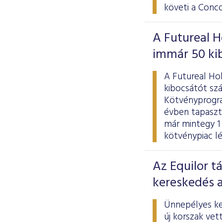
követi a Conco
A Futureal 
immár 50 ki
A Futureal Ho
kibocsátót sz
Kötvényprogra
évben tapaszt
már mintegy 1 0
kötvénypiac lé
Az Equilor t
kereskedés 
Ünnepélyes ke
új korszak vet