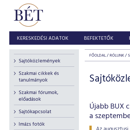
KERESKEDÉSI ADATOK
BEFEKTETŐK
FŐOLDAL
RÓLUNK
Sajtóközlemények
Szakmai cikkek és
Sajtóköz
tanulmányok
Szakmai fórumok,
előadások
Újabb BUX cs
Sajtókapcsolat
a szeptembe
Imázs fotók
Az augusztusi