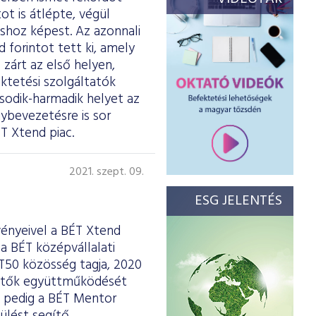
t is átlépte, végül
shoz képest. Az azonnali
 forintot tett ki, amely
 zárt az első helyen,
ktetési szolgáltatók
sodik-harmadik helyet az
ybevezetésre is sor
T Xtend piac.
2021. szept. 09.
ESG JELENTÉS
ényeivel a BÉT Xtend
a BÉT középvállalati
BÉT50 közösség
tagja
, 2020
ktetők együttműködését
 pedig a BÉT Mentor