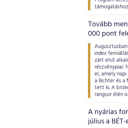
Program kere
támogatáshoz
Tovább menet
000 pont fel
Augusztusban 
index fennállá
zárt első alka
részvénypiac f
el, amely napi
a Richter és a
tett ki. A br
rangsor élén i
A nyárias fo
július a BÉT-