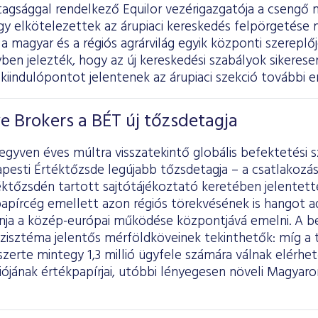
tagsággal rendelkező Equilor vezérigazgatója a csengő 
ogy elkötelezettek az árupiaci kereskedés felpörgetése m
a magyar és a régiós agrárvilág egyik központi szereplőj
ben jelezték, hogy az új kereskedési szabályok sikerese
kiindulópontot jelentenek az árupiaci szekció további e
ve Brokers a BÉT új tőzsdetagja
gyven éves múltra visszatekintő globális befektetési sz
pesti Értéktőzsde legújabb tőzsdetagja – a csatlakozá
ktőzsdén tartott sajtótájékoztató keretében jelentett
apírcég emellett azon régiós törekvésének is hangot a
ánja a közép-európai működése központjává emelni. A be
szisztéma jelentős mérföldköveinek tekinthetők: míg a
gszerte mintegy 1,3 millió ügyfele számára válnak elérhe
ójának értékpapírjai, utóbbi lényegesen növeli Magyaror