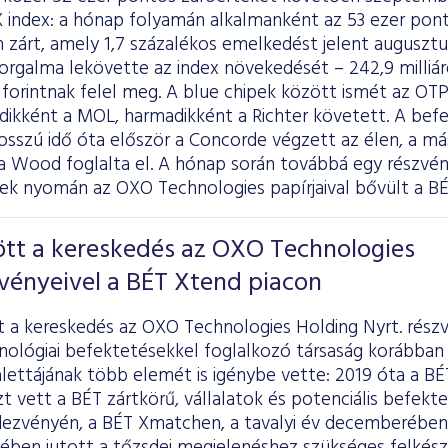
 index: a hónap folyamán alkalmanként az 53 ezer ponto
 zárt, amely 1,7 százalékos emelkedést jelent augusztu
orgalma lekövette az index növekedését – 242,9 milliárd
rd forintnak felel meg. A blue chipek között ismét az OTP
ikként a MOL, harmadikként a Richter követett. A befe
osszú idő óta először a Concorde végzett az élen, a má
 a Wood foglalta el. A hónap során továbbá egy részvén
nek nyomán az OXO Technologies papírjaival bővült a BÉ
t a kereskedés az OXO Technologies
vényeivel a BÉT Xtend piacon
a kereskedés az OXO Technologies Holding Nyrt. részv
nológiai befektetésekkel foglalkozó társaság korábban 
alettájának több elemét is igénybe vette: 2019 óta a 
zt vett
a BÉT zártkörű, vállalatok és potenciális befe
dezvényén, a BÉT Xmatchen, a tavalyi év decemberében