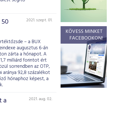
ülést segítő
 50
2021. szept. 01.
KÖVESS MINKET
FACEBOOKON!
Értéktőzsde – a BUX
deindexe augusztus 6-án
nton zárta a hónapot. A
7 milliárd forintot ért
 közül sorrendben az OTP,
mi aránya 92,8 százalékot
lőző hónaphoz képest, a
k.
t a
2021. aug. 02.