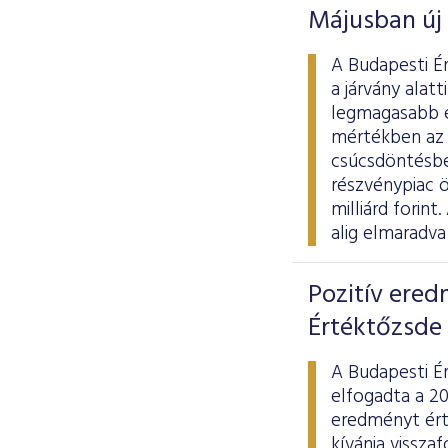
Májusban új 
A Budapesti É
a járvány alat
legmagasabb é
mértékben az 
csúcsdöntésben
részvénypiac ö
milliárd forin
alig elmaradva
Pozitív ered
Értéktőzsde
A Budapesti É
elfogadta a 20
eredményt ért
kívánja visszaf