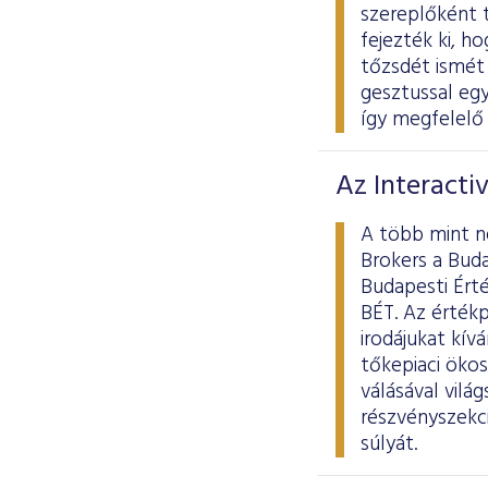
szereplőként 
fejezték ki, h
tőzsdét ismét 
gesztussal egy
így megfelelő 
Az Interacti
A több mint ne
Brokers a Buda
Budapesti Érté
BÉT. Az értékp
irodájukat kív
tőkepiaci öko
válásával vilá
részvényszekci
súlyát.