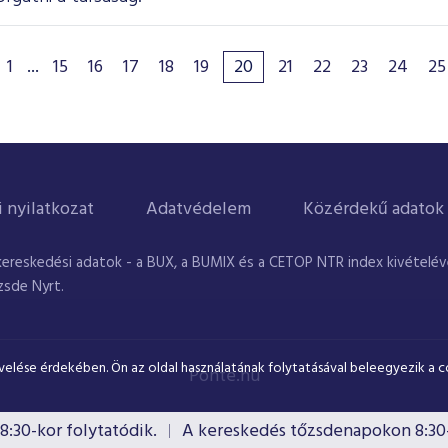
1
...
15
16
17
18
19
20
21
22
23
24
25
i nyilatkozat
Adatvédelem
Közérdekű adatok
kereskedési adatok - a BUX, a BUMIX és a CETOP NTR index kivételével
zsde Nyrt.
velése érdekében. Ön az oldal használatának folytatásával beleegyezik a c
Ponte.hu
-kor folytatódik.
A kereskedés tőzsdenapokon 8:30-kor