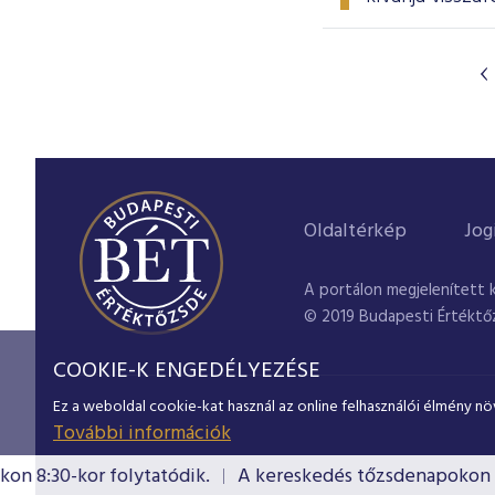
Oldaltérkép
Jog
A portálon megjelenített 
© 2019 Budapesti Értéktő
COOKIE-K ENGEDÉLYEZÉSE
Ez a weboldal cookie-kat használ az online felhasználói élmény nö
További információk
8:30-kor folytatódik.
A kereskedés tőzsdenapokon 8:30