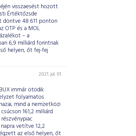
déjén visszaesést hozott
sti Értéktőzsde
t döntve 48 611 ponton
 az OTP és a MOL
ázalékot – a
an 6,9 milliárd forintnak
ő helyen, őt fej-fej
2021. júl. 01.
a BUX immár ötödik
helyzet folyamatos
 hazai, mind a nemzetközi
csúcson 161,2 milliárd
A részvénypiac
 napra vetítve 12,2
égzett az első helyen, őt