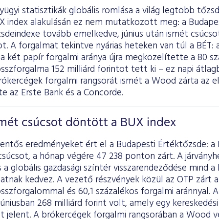
yügyi statisztikák globális romlása a világ legtöbb tőzs
BUX index alakulásán ez nem mutatkozott meg: a Budape
sdeindexe tovább emelkedve, június után ismét csúcso
t. A forgalmat tekintve nyárias heteken van túl a BÉT:
a két papír forgalmi aránya újra megközelítette a 80 sz
sszforgalma 152 milliárd forintot tett ki – ez napi átlagb
rókercégek forgalmi rangsorát ismét a Wood zárta az els
te az Erste Bank és a Concorde.
mét csúcsot döntött a BUX index
elentős eredményeket ért el a Budapesti Értéktőzsde: 
csúcsot, a hónap végére 47 238 ponton zárt. A járvány
s a globális gazdasági színtér visszarendeződése mind a
atnak kedvez. A vezető részvények közül az OTP zárt a 
összforgalommal és 60,1 százalékos forgalmi aránnyal. 
úniusban 268 milliárd forint volt, amely egy kereskedési
tot jelent. A brókercégek forgalmi rangsorában a Wood v