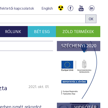
fektetői kapcsolatok
English
RÓLUNK
BÉT ESG
ZÖLD TERMÉKEK
SZÉCHENYI 2020
zta
2021. okt. 01.
erben ismét rekordot
VIDEÓTÁR