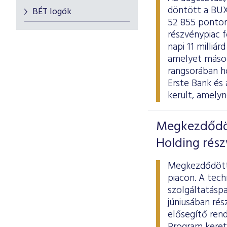
döntött a BUX
BÉT logók
52 855 ponton
részvénypiac f
napi 11 milliá
amelyet másod
rangsorában h
Erste Bank és
került, amely
Megkezdődöt
Holding rész
Megkezdődött 
piacon. A tech
szolgáltatásp
júniusában
rés
elősegítő ren