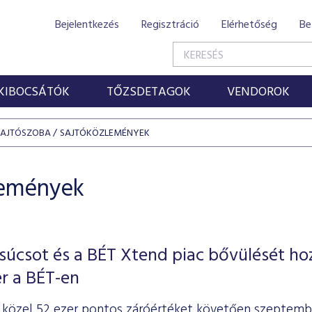
Bejelentkezés
Regisztráció
Elérhetőség
Be
KIBOCSÁTÓK
TŐZSDETAGOK
VENDOROK
SAJTÓSZOBA
SAJTÓKÖZLEMÉNYEK
lemények
úcsot és a BÉT Xtend piac bővülését ho
r a BÉT-en
, közel 52 ezer pontos záróértéket követően szeptemb