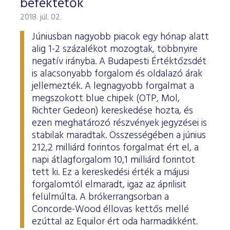
befektetők
2018. júl. 02.
Júniusban nagyobb piacok egy hónap alatt
alig 1-2 százalékot mozogtak, többnyire
negatív irányba. A Budapesti Értéktőzsdét
is alacsonyabb forgalom és oldalazó árak
jellemezték. A legnagyobb forgalmat a
megszokott blue chipek (OTP, Mol,
Richter Gedeon) kereskedése hozta, és
ezen meghatározó részvények jegyzései is
stabilak maradtak. Összességében a június
212,2 milliárd forintos forgalmat ért el, a
napi átlagforgalom 10,1 milliárd forintot
tett ki. Ez a kereskedési érték a májusi
forgalomtól elmaradt, igaz az áprilisit
felülmúlta. A brókerrangsorban a
Concorde-Wood éllovas kettős mellé
ezúttal az Equilor ért oda harmadikként.