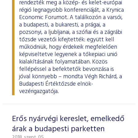
rendezték meg a közép- és kelet-európai
régió legnagyobb konferenciáját, a Krynica
Economic Forumot. A találkozón a varsói,
a budapesti, a bukaresti, a prágai, a
pozsonyi, a ljubljanai, a szófiai és a zágrábi
tőzsde vezetői kifejtették: együtt kell
működniük, hogy érdekeik megfelelően
képviseltetve legyenek a tőkepiaci unió
kialakításának folyamatában. Közös
fellépéssel a befektetők bevonzása is
jóval könnyebb – mondta Végh Richárd, a
Budapesti Értéktőzsde elnök-
vezérigazgatója.
Erős nyárvégi kereslet, emelkedő
árak a budapesti parketten
2018. szept. 05.