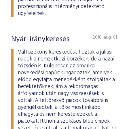
professzionális intézményi befektető
ügyfeleinek.
Nyári iránykeresés
2018. aug. 01.
Változékony kereskedést hoztak a júliusi
napok a nemzetközi börzéken, de a hazai
tőzsdén is. Különösen az amerikai
növekedési papírok ingadoztak, amelyek
előbb egyfajta menedékként szolgáltak a
befektetőknek, ám a rekordmagas
árfolyamok után nagy visszaesések is
voltak. A feltörekvő piacok továbbra is
gyengélkedtek, a tőke most inkább
elhagyta és nem kereste ezeket a
piacokat. Itthon a szokásos blue chipek
vezették ezúttal is a forgalmi adatokat, de