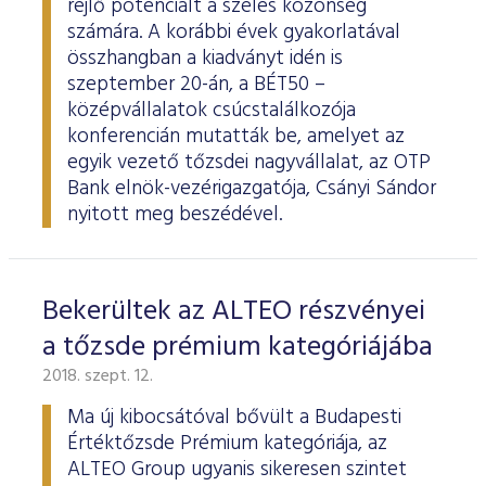
rejlő potenciált a széles közönség
számára. A korábbi évek gyakorlatával
összhangban a kiadványt idén is
szeptember 20-án, a BÉT50 –
középvállalatok csúcstalálkozója
konferencián mutatták be, amelyet az
egyik vezető tőzsdei nagyvállalat, az OTP
Bank elnök-vezérigazgatója, Csányi Sándor
nyitott meg beszédével.
Bekerültek az ALTEO részvényei
a tőzsde prémium kategóriájába
2018. szept. 12.
Ma új kibocsátóval bővült a Budapesti
Értéktőzsde Prémium kategóriája, az
ALTEO Group ugyanis sikeresen szintet