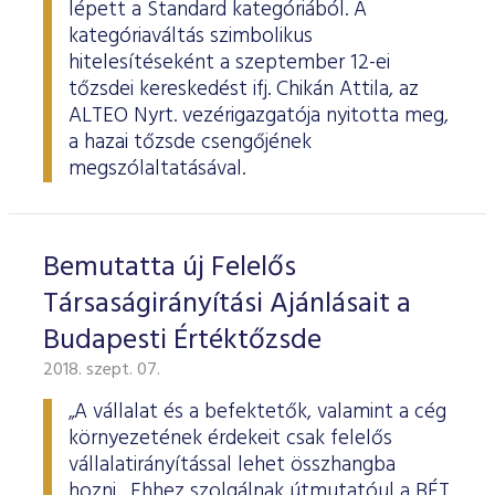
lépett a Standard kategóriából. A
kategóriaváltás szimbolikus
hitelesítéseként a szeptember 12-ei
tőzsdei kereskedést ifj. Chikán Attila, az
ALTEO Nyrt. vezérigazgatója nyitotta meg,
a hazai tőzsde csengőjének
megszólaltatásával.
Bemutatta új Felelős
Társaságirányítási Ajánlásait a
Budapesti Értéktőzsde
2018. szept. 07.
„A vállalat és a befektetők, valamint a cég
környezetének érdekeit csak felelős
vállalatirányítással lehet összhangba
hozni. Ehhez szolgálnak útmutatóul a BÉT