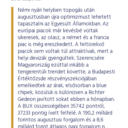
Némi nyári helyben topogás után
augusztusban újra optimizmust lehetett
tapasztalni az Egyesült Államokban. Az
európai piacok már kevésbé voltak
sikeresek, az olasz, a német és a francia
piac is még ereszkedett. A feltörekvő
piacok sem voltak túl attraktívak, mert a
helyi devizák gyengültek. Szerencsére
Magyarország ezúttal inkább a
tengerentúli trendet követte, a Budapesti
Értéktőzsde részvényszekciójában
emelkedtek az árak, elsősorban a blue
chipek, közülük is különösen a Richter
Gedeon javított sokat ebben a hónapban.
A BUX összességében 35742 pontról,
37233 pontig ívelt felfelé. A 190,2 milliárd
forintos augusztusi forgalom és a 8,6
milliárd forint átlagos napi forgalom is