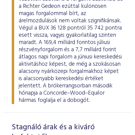
a Richter Gedeon ezúttal különösen
magas forgalommal bírt, az
árelmozdulások nem voltak szignifikánsak.
Végül a BUX 36 128 pontról 35 742 pontra
esett vissza, vagyis gyakorlatilag szinten
maradt. A 169,4 milliárd forintos júliusi
részvényforgalom és a 7,7 milliárd forint
átlagos napi forgalom a júniusi kereskedési
aktivitáshoz képest, de még a szokásosan
alacsony nyárközepi forgalmakhoz képet
is alacsonyabb kereskedési értéket
jelentett. A brókerrangsorban második
hónapja a Concorde–Wood–Equilor
hármas foglalja el a dobogót.
Stagnáló árak és a kiváró