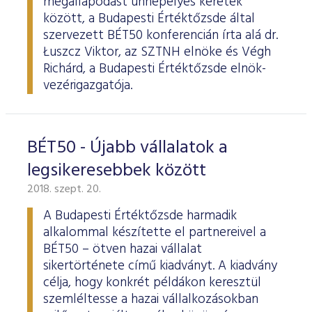
megállapodást ünnepélyes keretek
között, a Budapesti Értéktőzsde által
szervezett BÉT50 konferencián írta alá dr.
Łuszcz Viktor, az SZTNH elnöke és Végh
Richárd, a Budapesti Értéktőzsde elnök-
vezérigazgatója.
BÉT50 - Újabb vállalatok a
legsikeresebbek között
2018. szept. 20.
A Budapesti Értéktőzsde harmadik
alkalommal készítette el partnereivel a
BÉT50 – ötven hazai vállalat
sikertörténete című kiadványt. A kiadvány
célja, hogy konkrét példákon keresztül
szemléltesse a hazai vállalkozásokban