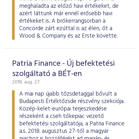
meghaladta az előző havi értékeket, de
azért láttunk már ennél erősebb havi
értékeket is. A brókerrangsorban a
Concorde zárt ezúttal is az élen, őt a
Wood & Company és az Erste követte.
Patria Finance - Új befektetési
szolgáltató a BÉT-en
2018. aug. 27.
A mai nap újabb tőzsdetaggal bővült a
Budapesti Értéktőzsde részvény szekciója.
Közép-kelet-európai terjeszkedése
részeként a cseh tőkepiac vezető
befektetési szolgáltatója, a Patria Finance
a.s. 2018. augusztus 27-től a magyar
piachoz is hozzáférést ad magán- és