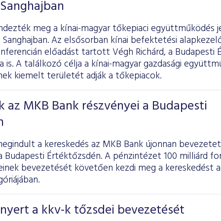
 Sanghajban
ndezték meg a kínai-magyar tőkepiaci együttműködés j
 Sanghajban. Az elsősorban kínai befektetési alapkezel
nferencián előadást tartott Végh Richárd, a Budapesti 
a is. A találkozó célja a kínai-magyar gazdasági együt
ek kiemelt területét adják a tőkepiacok.
k az MKB Bank részvényei a Budapesti
n
egindult a kereskedés az MKB Bank újonnan bevezetett
a Budapesti Értéktőzsdén. A pénzintézet 100 milliárd fo
einek bevezetését követően kezdi meg a kereskedést 
óriájában.
nyert a kkv-k tőzsdei bevezetését