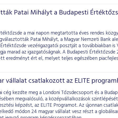
ták Patai Mihályt a Budapesti Értéktőz
rtéktőzsde a mai napon megtartotta éves rendes közgy
választották Patai Mihályt, a Magyar Nemzeti Bank ale
Értéktőzsde vezérigazgatói posztját a továbbiakban is V
agja marad az igazgatóságnak. A Budapesti Értéktőzsde 
ott eredményt ért el, melyet teljes egészében piacfejl
r vállalat csatlakozott az ELITE progra
ai cég kezdte meg a Londoni Tőzsdecsoport és a Budap
ében megvalósuló, a középvállalkozások szintlépését
lesztési képzést, az ELITE Programot. Az újonnan csatl
elkedő módon 24 magyar vállalat vesz részt a globálisa