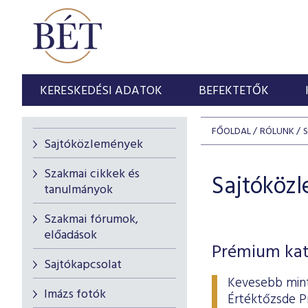
KERESKEDÉSI ADATOK
BEFEKTETŐK
FŐOLDAL
RÓLUNK
Sajtóközlemények
Szakmai cikkek és
Sajtóköz
tanulmányok
Szakmai fórumok,
előadások
Prémium kate
Sajtókapcsolat
Kevesebb mint
Imázs fotók
Értéktőzsde Pr