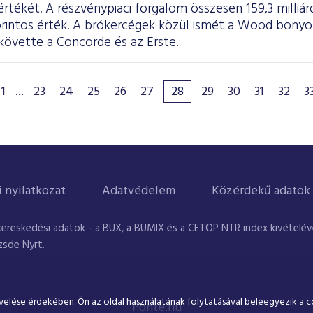
tékét. A részvénypiaci forgalom összesen 159,3 milliárd 
forintos érték. A brókercégek közül ismét a Wood bony
követte a Concorde és az Erste.
1
...
23
24
25
26
27
28
29
30
31
32
3
i nyilatkozat
Adatvédelem
Közérdekű adatok
kereskedési adatok - a BUX, a BUMIX és a CETOP NTR index kivételével
zsde Nyrt.
velése érdekében. Ön az oldal használatának folytatásával beleegyezik a c
Ponte.hu