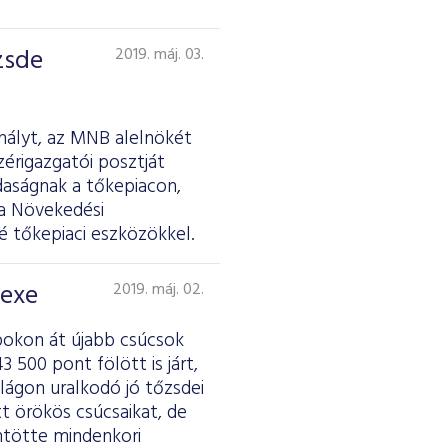
zsde
2019. máj. 03.
hályt, az MNB alelnökét
érigazgatói posztját
daságnak a tőkepiacon,
 a Növekedési
é tőkepiaci eszközökkel.
dexe
2019. máj. 02.
pokon át újabb csúcsok
 500 pont fölött is járt,
lágon uralkodó jó tőzsdei
tt örökös csúcsaikat, de
ntötte mindenkori