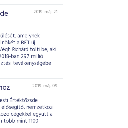
sde
2019. máj. 21.
űlését, amelynek
lnökét a BÉT új
égh Richárd tölti be, aki
2018-ban 297 millió
esztési tevékenységébe
mhoz
2019. máj. 09.
esti Értéktőzsde
 elősegítő, nemzetközi
akozó cégekkel együtt a
n több mint 1100