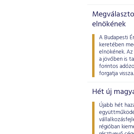
Megválasztot
elnökének
A Budapesti É
keretében meg
elnökének. Az 
a jövőben is t
forintos adóz
forgatja vissza.
Hét új magya
Újabb hét haz
együttműködés
vállalkozásfej
régióban kiem