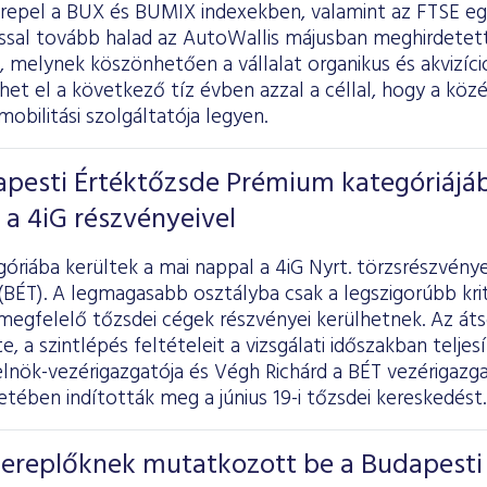
erepel a BUX és BUMIX indexekben, valamint az FTSE egy
ssal tovább halad az AutoWallis májusban meghirdetett
 melynek köszönhetően a vállalat organikus és akvizíc
et el a következő tíz évben azzal a céllal, hogy a közé
bilitási szolgáltatója legyen.
apesti Értéktőzsde Prémium kategóriájá
a 4iG részvényeivel
riába kerültek a mai nappal a 4iG Nyrt. törzsrészvénye
(BÉT). A legmagasabb osztályba csak a legszigorúbb kr
egfelelő tőzsdei cégek részvényei kerülhetnek. Az átso
 a szintlépés feltételeit a vizsgálati időszakban teljesí
 elnök-vezérigazgatója és Végh Richárd a BÉT vezérigazg
tében indították meg a június 19-i tőzsdei kereskedést.
szereplőknek mutatkozott be a Budapesti