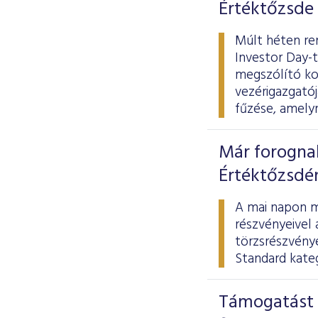
Értéktőzsde
Múlt héten re
Investor Day-t
megszólító ko
vezérigazgatój
fűzése, amelyn
Már forogna
Értéktőzsdé
A mai napon m
részvényeivel 
törzsrészvény
Standard kateg
Támogatást 