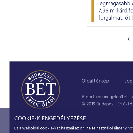
legmagasabb ér
7,96 milliárd 
forgalmat, őt 
Oldaltérkép
Jog
A portálon megjelenített 
© 2019 Budapesti Értéktő
COOKIE-K ENGEDÉLYEZÉSE
Ez a weboldal cookie-kat használ az online felhasználói élmény nö