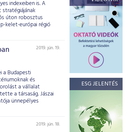
es indexeiben is. A
 stratégiájának
iós úton robosztus
p-kelet-európai régió
ban
2019. jún. 19.
i a Budapesti
itériumoknak és
ESG JELENTÉS
rolást a vállalat
tette a társaság. Jászai
atója ünnepélyes
2019. jún. 18.