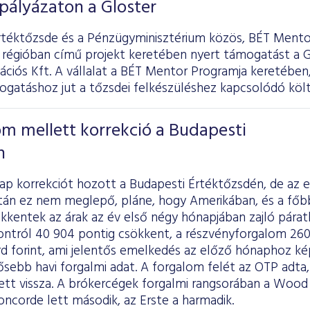
 pályázaton a Gloster
rtéktőzsde és a Pénzügyminisztérium közös, BÉT Mento
 régióban című projekt keretében nyert támogatást a G
iós Kft. A vállalat a BÉT Mentor Programja keretében, 
gatáshoz jut a tőzsdei felkészüléshez kapcsolódó költ
m mellett korrekció a Budapesti
n
p korrekciót hozott a Budapesti Értéktőzsdén, de az e
án ez nem meglepő, pláne, hogy Amerikában, és a főb
kkentek az árak az év első négy hónapjában zajló páratl
tról 40 904 pontig csökkent, a részvényforgalom 260,3 
iárd forint, ami jelentős emelkedés az előző hónaphoz ké
sebb havi forgalmi adat. A forgalom felét az OTP adta, 
ett vissza. A brókercégek forgalmi rangsorában a Wood n
ncorde lett második, az Erste a harmadik.