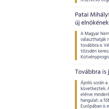
résztvevő cég
Patai Mihály
új elnökének
A Magyar Nemz
választhatják 
továbbra is V
tőzsdén keresz
Kötvényprogram
Továbbra is 
Április során
következtek. A
elérve minden
hangulat: a fő
Európában is 