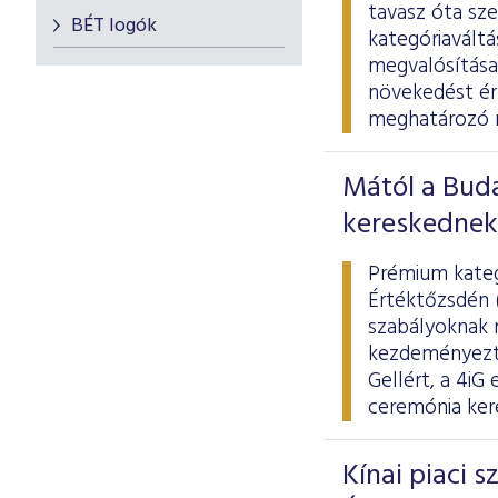
tavasz óta sz
BÉT logók
kategóriaváltá
megvalósítása,
növekedést érh
meghatározó mo
Mától a Bud
kereskednek 
Prémium kategó
Értéktőzsdén 
szabályoknak m
kezdeményezte,
Gellért, a 4iG
ceremónia kere
Kínai piaci 