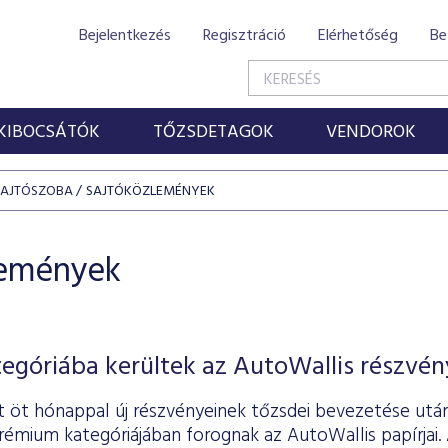
Bejelentkezés
Regisztráció
Elérhetőség
Be
KIBOCSÁTÓK
TŐZSDETAGOK
VENDOROK
SAJTÓSZOBA
SAJTÓKÖZLEMÉNYEK
lemények
góriába kerültek az AutoWallis részvén
 öt hónappal új részvényeinek tőzsdei bevezetése utá
émium kategóriájában forognak az AutoWallis papírjai. 