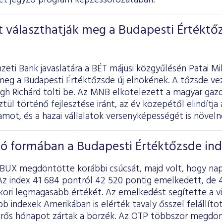
et jegyző program képzéssorozatában.
t választhatják meg a Budapesti Értéktő
eti Bank javaslatára a BÉT májusi közgyűlésén Patai Mi
meg a Budapesti Értéktőzsde új elnökének. A tőzsde vez
égh Richárd tölti be. Az MNB elkötelezett a magyar gaz
tül történő fejlesztése iránt, az év közepétől elindítja
ot, és a hazai vállalatok versenyképességét is növeln
jó formában a Budapesti Értéktőzsde in
 a BUX megdöntötte korábbi csúcsát, majd volt, hogy na
z index 41 684 pontról 42 520 pontig emelkedett, de 43
kori legmagasabb értékét. Az emelkedést segítette a vi
bb indexek Amerikában is elérték tavaly ősszel felállíto
erős hónapot zártak a börzék. Az OTP többször megdö