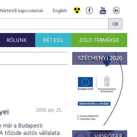
fektetői kapcsolatok
English
RÓLUNK
BÉT ESG
ZÖLD TERMÉKEK
SZÉCHENYI 2020
yei
2019. jún. 25.
n már a Budapesti
A tőzsde autós vállalata
VIDEÓTÁR