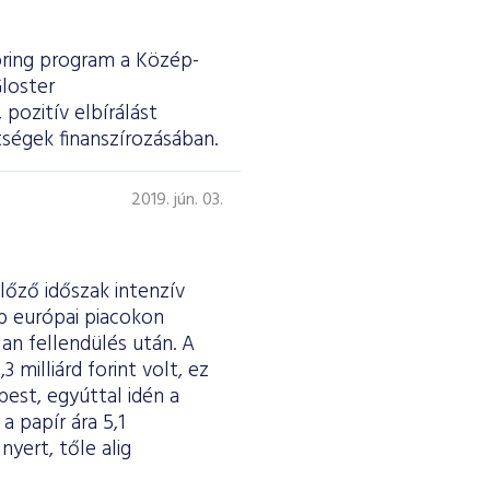
ring program a Közép-
loster
pozitív elbírálást
ségek finanszírozásában.
2019. jún. 03.
lőző időszak intenzív
b európai piacokon
an fellendülés után. A
milliárd forint volt, ez
pest, egyúttal idén a
a papír ára 5,1
yert, tőle alig