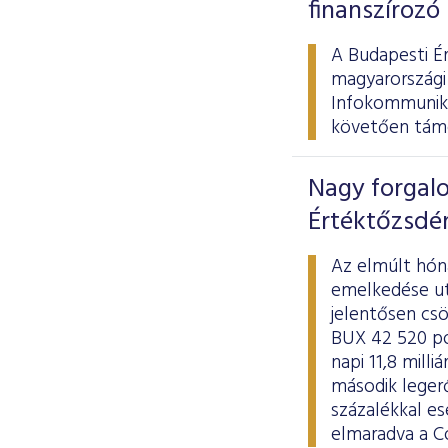
finanszírozó
A Budapesti É
magyarországi
Infokommunikác
követően támo
Nagy forgalo
Értéktőzsdé
Az elmúlt hóna
emelkedése ut
jelentősen csö
BUX 42 520 pon
napi 11,8 mill
második legerő
százalékkal es
elmaradva a Co