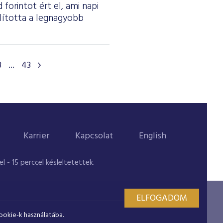
forintot ért el, ami napi
olította a legnagyobb
3
...
43
Karrier
Kapcsolat
English
 - 15 perccel késleltetettek.
ELFOGADOM
ookie-k használatába.