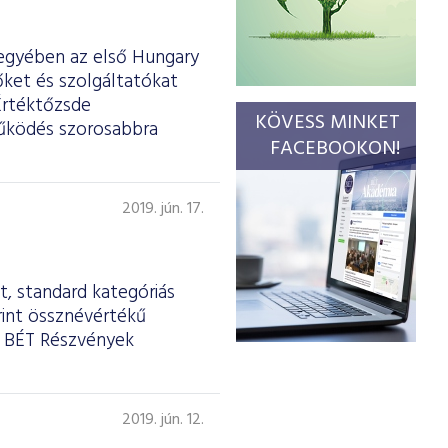
egyében az első Hungary
őket és szolgáltatókat
Értéktőzsde
KÖVESS MINKET
tműködés szorosabbra
FACEBOOKON!
2019. jún. 17.
, standard kategóriás
rint össznévértékű
a BÉT Részvények
2019. jún. 12.