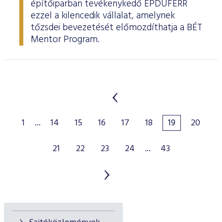
építőiparban tevékenykedő ÉPDUFERR
ezzel a kilencedik vállalat, amelynek
tőzsdei bevezetését előmozdíthatja a BÉT
Mentor Program.
1
...
14
15
16
17
18
19
20
21
22
23
24
...
43