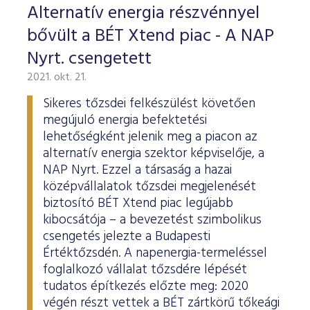
Alternatív energia részvénnyel
bővült a BÉT Xtend piac - A NAP
Nyrt. csengetett
2021. okt. 21.
Sikeres tőzsdei felkészülést követően
megújuló energia befektetési
lehetőségként jelenik meg a piacon az
alternatív energia szektor képviselője, a
NAP Nyrt. Ezzel a társaság a hazai
középvállalatok tőzsdei megjelenését
biztosító BÉT Xtend piac legújabb
kibocsátója – a bevezetést szimbolikus
csengetés jelezte a Budapesti
Értéktőzsdén. A napenergia-termeléssel
foglalkozó vállalat tőzsdére lépését
tudatos építkezés előzte meg: 2020
végén részt vettek a BÉT zártkörű tőkeági