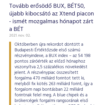
Tovább erősödő BUX, BÉT50,
újabb kibocsátó az Xtend piacon
- ismét mozgalmas hónapot zárt
a BÉT
2021. nov. 02.
Októberben újra rekordot döntött a
Budapesti Értéktőzsde első számú
részvényindexe, a BUX index – az 54 198
pontos záróérték az előző hónaphoz
viszonyítva 2,5 százalékos növekedést
jelent. A részvénypiac összesített
forgalma 470 milliárd forintot tett ki,
melyből fix kötés 263 milliárd forint, így a
forgalom napi bontásban 22 milliárd
forintnak felel meg. A blue chipek és a
brókercégek forgalmi rangsorának első