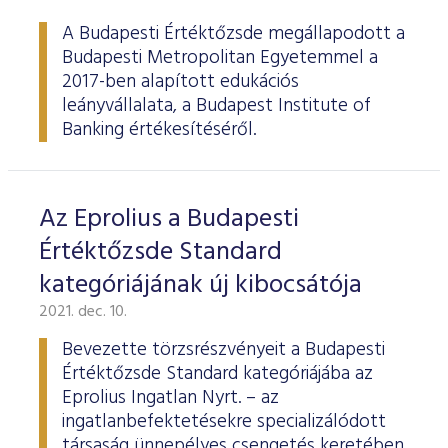
ESG Útmutató
A Budapesti Értéktőzsde megállapodott a
Budapesti Metropolitan Egyetemmel a
2017-ben alapított edukációs
leányvállalata, a Budapest Institute of
Banking értékesítéséről.
Az Eprolius a Budapesti
Értéktőzsde Standard
kategóriájának új kibocsátója
2021. dec. 10.
Bevezette törzsrészvényeit a Budapesti
Értéktőzsde Standard kategóriájába az
Eprolius Ingatlan Nyrt. – az
ingatlanbefektetésekre specializálódott
társaság ünnepélyes csengetés keretében