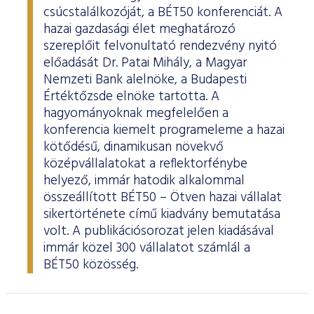
csúcstalálkozóját, a BÉT50 konferenciát. A
hazai gazdasági élet meghatározó
szereplőit felvonultató rendezvény nyitó
előadását Dr. Patai Mihály, a Magyar
Nemzeti Bank alelnöke, a Budapesti
Értéktőzsde elnöke tartotta. A
hagyományoknak megfelelően a
konferencia kiemelt programeleme a hazai
kötődésű, dinamikusan növekvő
középvállalatokat a reflektorfénybe
helyező, immár hatodik alkalommal
összeállított BÉT50 – Ötven hazai vállalat
sikertörténete című kiadvány bemutatása
volt. A publikációsorozat jelen kiadásával
immár közel 300 vállalatot számlál a
BÉT50 közösség.