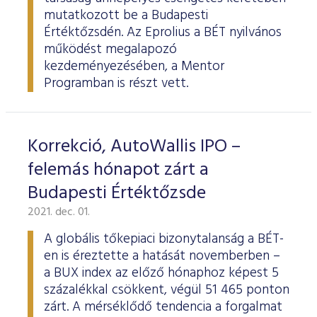
mutatkozott be a Budapesti
Értéktőzsdén. Az Eprolius a BÉT nyilvános
működést megalapozó
kezdeményezésében, a Mentor
Programban is részt vett.
Korrekció, AutoWallis IPO –
felemás hónapot zárt a
Budapesti Értéktőzsde
2021. dec. 01.
A globális tőkepiaci bizonytalanság a BÉT-
en is éreztette a hatását novemberben –
a BUX index az előző hónaphoz képest 5
százalékkal csökkent, végül 51 465 ponton
zárt. A mérséklődő tendencia a forgalmat