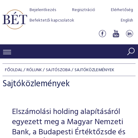
Bejelentkezés
Regisztráció
Elérhetőség
Befektetői kapcsolatok
English
KERESKEDÉSI ADATOK
FŐOLDAL
RÓLUNK
SAJTÓSZOBA
SAJTÓKÖZLEMÉNYEK
INDEXEK
BEFEKTETŐK
Sajtóközlemények
Részvényindexek
Piaci forgalom
Termékcsoportok
KIBOCSÁTÓK
Kötvényindexek
Kedvenc instrumentumok
Szabályozás
Indexek
Részvény és vállalati kötvény tőzsdei bevezetését támoga
Elszámolási holding alapításáról
TŐZSDETAGOK
Jelzáloglevél indexek
program
Azonnali Piac
Alkalmazott díjstruktúra
BÉT szabályzatok
Részvény szekció
egyezett meg a Magyar Nemzeti
Tőzsdetagok, üzletkötők
VENDOROK
Vállalati kötvény indexek
Származékos piac
BÉT Xtend - Részvénypiac egyszerűen
Részvények
Bank, a Budapesti Értéktőzsde és
Elszámolás
Befektetővédelem
Hitelpapír szekció
Útmutató a taggá váláshoz