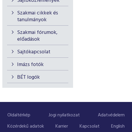
Sajtóközlemények
Szakmai cikkek és
tanulmányok
Szakmai fórumok,
előadások
Sajtókapcsolat
Imázs fotók
BÉT logók
Oldaltérkép
Jogi nyilatkozat
Adatvédelem
Közérdekű adatok
Karrier
Kapcsolat
English