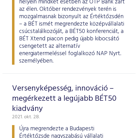
helyein mindkét esetben az OTP Bank zárt
az élen. Október rendezvények terén is
mozgalmasnak bizonyult az Értéktőzsdén
– a BÉT ismét megrendezte középvállalati
csúcstalálkozóját, a BÉT50 konferenciát, a
BÉT Xtend piacon pedig újabb kibocsátó
csengetett az alternatív
energiatermeléssel foglalkozó NAP Nyrt.
személyében.
Versenyképesség, innováció –
megérkezett a legújabb BÉT50
kiadvány
2021. okt. 28.
Újra megrendezte a Budapesti
Értéktőzsde nagyszabású vállalati