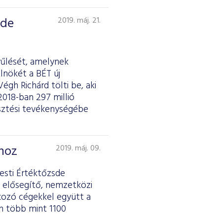
sde
2019. máj. 21.
űlését, amelynek
lnökét a BÉT új
égh Richárd tölti be, aki
2018-ban 297 millió
esztési tevékenységébe
mhoz
2019. máj. 09.
esti Értéktőzsde
 elősegítő, nemzetközi
akozó cégekkel együtt a
n több mint 1100