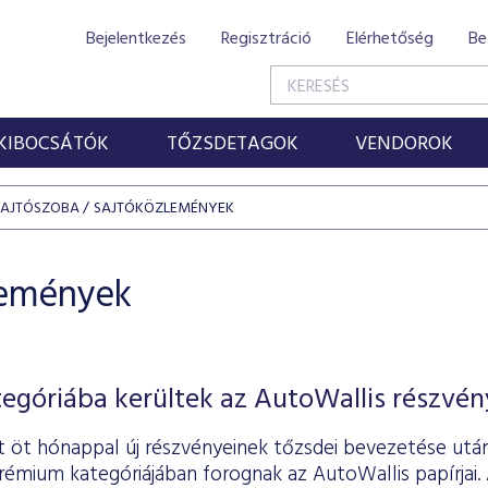
Bejelentkezés
Regisztráció
Elérhetőség
Be
KIBOCSÁTÓK
TŐZSDETAGOK
VENDOROK
SAJTÓSZOBA
SAJTÓKÖZLEMÉNYEK
lemények
góriába kerültek az AutoWallis részvén
 öt hónappal új részvényeinek tőzsdei bevezetése utá
émium kategóriájában forognak az AutoWallis papírjai. 