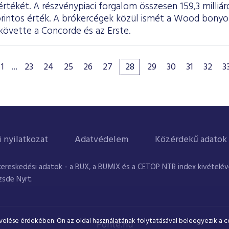
tékét. A részvénypiaci forgalom összesen 159,3 milliárd 
forintos érték. A brókercégek közül ismét a Wood bony
követte a Concorde és az Erste.
1
...
23
24
25
26
27
28
29
30
31
32
3
i nyilatkozat
Adatvédelem
Közérdekű adatok
kereskedési adatok - a BUX, a BUMIX és a CETOP NTR index kivételével
zsde Nyrt.
velése érdekében. Ön az oldal használatának folytatásával beleegyezik a c
Ponte.hu