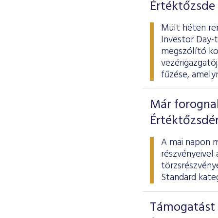
Értéktőzsde
Múlt héten re
Investor Day-t
megszólító ko
vezérigazgatój
fűzése, amelyn
Már forogna
Értéktőzsdé
A mai napon m
részvényeivel 
törzsrészvény
Standard kateg
Támogatást 