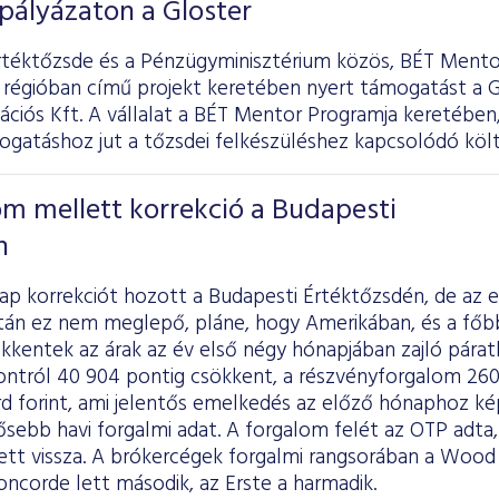
 pályázaton a Gloster
rtéktőzsde és a Pénzügyminisztérium közös, BÉT Mento
 régióban című projekt keretében nyert támogatást a G
iós Kft. A vállalat a BÉT Mentor Programja keretében, 
gatáshoz jut a tőzsdei felkészüléshez kapcsolódó költ
m mellett korrekció a Budapesti
n
p korrekciót hozott a Budapesti Értéktőzsdén, de az e
án ez nem meglepő, pláne, hogy Amerikában, és a főb
kkentek az árak az év első négy hónapjában zajló páratl
tról 40 904 pontig csökkent, a részvényforgalom 260,3 
iárd forint, ami jelentős emelkedés az előző hónaphoz ké
sebb havi forgalmi adat. A forgalom felét az OTP adta, 
ett vissza. A brókercégek forgalmi rangsorában a Wood n
ncorde lett második, az Erste a harmadik.