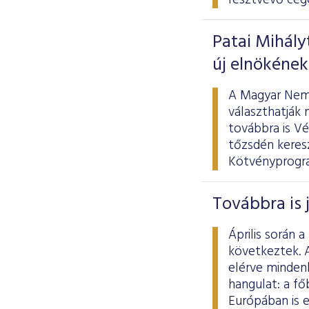
résztvevő cég
Patai Mihály
új elnökének
A Magyar Nemz
választhatják 
továbbra is V
tőzsdén keresz
Kötvényprogram
Továbbra is 
Április során
következtek. A
elérve minden
hangulat: a fő
Európában is 