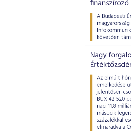
finanszírozó
A Budapesti É
magyarországi
Infokommunikác
követően támo
Nagy forgalo
Értéktőzsdé
Az elmúlt hóna
emelkedése ut
jelentősen csö
BUX 42 520 pon
napi 11,8 mill
második legerő
százalékkal es
elmaradva a Co