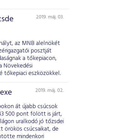
zsde
2019. máj. 03.
hályt, az MNB alelnökét
érigazgatói posztját
daságnak a tőkepiacon,
 a Növekedési
é tőkepiaci eszközökkel.
dexe
2019. máj. 02.
pokon át újabb csúcsok
 500 pont fölött is járt,
lágon uralkodó jó tőzsdei
tt örökös csúcsaikat, de
ntötte mindenkori