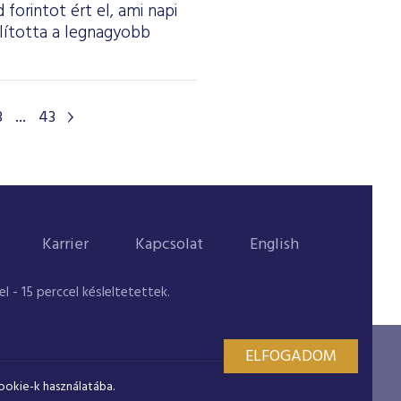
forintot ért el, ami napi
olította a legnagyobb
3
...
43
Karrier
Kapcsolat
English
 - 15 perccel késleltetettek.
ELFOGADOM
ookie-k használatába.