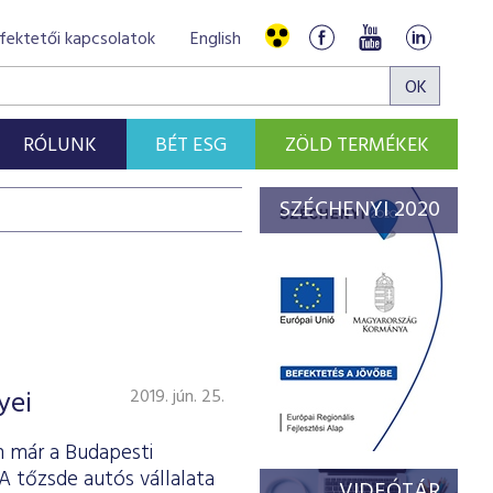
fektetői kapcsolatok
English
RÓLUNK
BÉT ESG
ZÖLD TERMÉKEK
SZÉCHENYI 2020
yei
2019. jún. 25.
n már a Budapesti
A tőzsde autós vállalata
VIDEÓTÁR