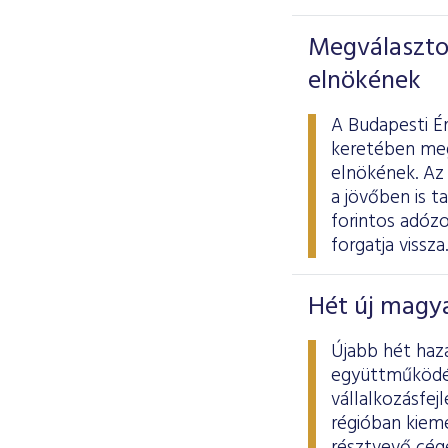
Megválasztot
elnökének
A Budapesti É
keretében meg
elnökének. Az 
a jövőben is t
forintos adóz
forgatja vissza.
Hét új magya
Újabb hét haz
együttműködés
vállalkozásfej
régióban kiem