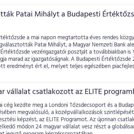
ták Patai Mihályt a Budapesti Értéktőz
rtéktőzsde a mai napon megtartotta éves rendes közgy
választották Patai Mihályt, a Magyar Nemzeti Bank ale
Értéktőzsde vezérigazgatói posztját a továbbiakban is V
agja marad az igazgatóságnak. A Budapesti Értéktőzsde 
ott eredményt ért el, melyet teljes egészében piacfejl
r vállalat csatlakozott az ELITE progra
ai cég kezdte meg a Londoni Tőzsdecsoport és a Budap
ében megvalósuló, a középvállalkozások szintlépését
lesztési képzést, az ELITE Programot. Az újonnan csatl
elkedő módon 24 magyar vállalat vesz részt a globálisa