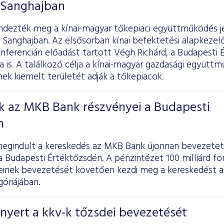
 Sanghajban
ndezték meg a kínai-magyar tőkepiaci együttműködés j
 Sanghajban. Az elsősorban kínai befektetési alapkezel
nferencián előadást tartott Végh Richárd, a Budapesti 
a is. A találkozó célja a kínai-magyar gazdasági együt
ek kiemelt területét adják a tőkepiacok.
k az MKB Bank részvényei a Budapesti
n
egindult a kereskedés az MKB Bank újonnan bevezetett
a Budapesti Értéktőzsdén. A pénzintézet 100 milliárd fo
einek bevezetését követően kezdi meg a kereskedést 
óriájában.
nyert a kkv-k tőzsdei bevezetését