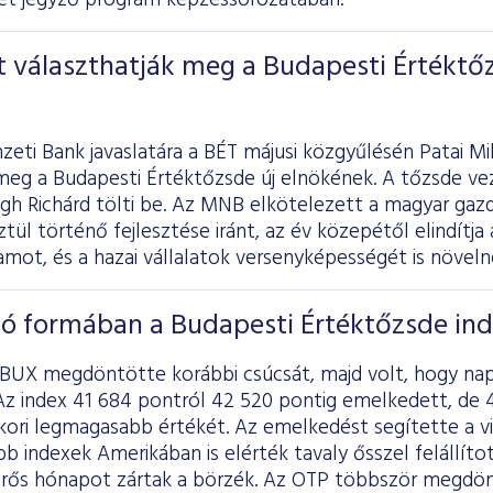
et jegyző program képzéssorozatában.
t választhatják meg a Budapesti Értéktő
eti Bank javaslatára a BÉT májusi közgyűlésén Patai Mi
meg a Budapesti Értéktőzsde új elnökének. A tőzsde vez
égh Richárd tölti be. Az MNB elkötelezett a magyar gaz
tül történő fejlesztése iránt, az év közepétől elindítja
ot, és a hazai vállalatok versenyképességét is növeln
jó formában a Budapesti Értéktőzsde in
 a BUX megdöntötte korábbi csúcsát, majd volt, hogy na
z index 41 684 pontról 42 520 pontig emelkedett, de 43
kori legmagasabb értékét. Az emelkedést segítette a vi
bb indexek Amerikában is elérték tavaly ősszel felállíto
erős hónapot zártak a börzék. Az OTP többször megdö