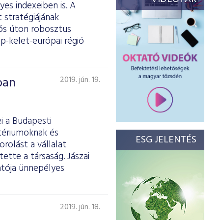
es indexeiben is. A
 stratégiájának
iós úton robosztus
p-kelet-európai régió
ban
2019. jún. 19.
i a Budapesti
itériumoknak és
ESG JELENTÉS
rolást a vállalat
tette a társaság. Jászai
atója ünnepélyes
2019. jún. 18.