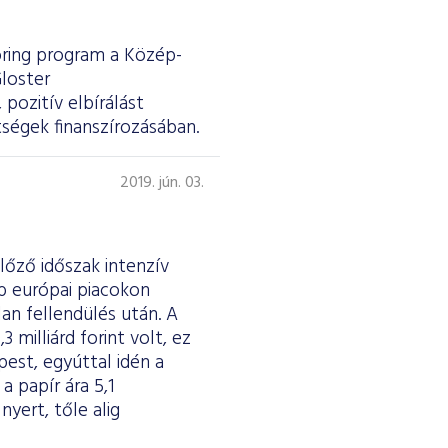
ring program a Közép-
loster
pozitív elbírálást
ségek finanszírozásában.
2019. jún. 03.
lőző időszak intenzív
b európai piacokon
an fellendülés után. A
milliárd forint volt, ez
pest, egyúttal idén a
a papír ára 5,1
yert, tőle alig