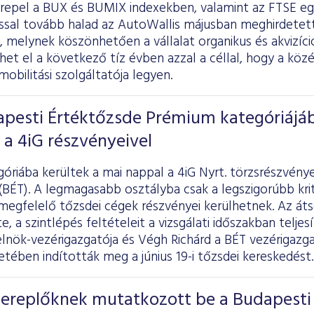
erepel a BUX és BUMIX indexekben, valamint az FTSE egy
ssal tovább halad az AutoWallis májusban meghirdetett
 melynek köszönhetően a vállalat organikus és akvizíc
et el a következő tíz évben azzal a céllal, hogy a közé
bilitási szolgáltatója legyen.
apesti Értéktőzsde Prémium kategóriájá
a 4iG részvényeivel
riába kerültek a mai nappal a 4iG Nyrt. törzsrészvénye
(BÉT). A legmagasabb osztályba csak a legszigorúbb kr
egfelelő tőzsdei cégek részvényei kerülhetnek. Az átso
 a szintlépés feltételeit a vizsgálati időszakban teljesí
 elnök-vezérigazgatója és Végh Richárd a BÉT vezérigazg
tében indították meg a június 19-i tőzsdei kereskedést.
szereplőknek mutatkozott be a Budapesti