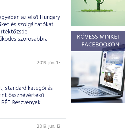
egyében az első Hungary
őket és szolgáltatókat
Értéktőzsde
KÖVESS MINKET
tműködés szorosabbra
FACEBOOKON!
2019. jún. 17.
, standard kategóriás
rint össznévértékű
a BÉT Részvények
2019. jún. 12.