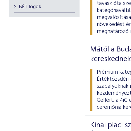
tavasz óta sz
BÉT logók
kategóriaváltá
megvalósítása,
növekedést érh
meghatározó mo
Mától a Bud
kereskednek 
Prémium kategó
Értéktőzsdén 
szabályoknak m
kezdeményezte,
Gellért, a 4iG
ceremónia kere
Kínai piaci 