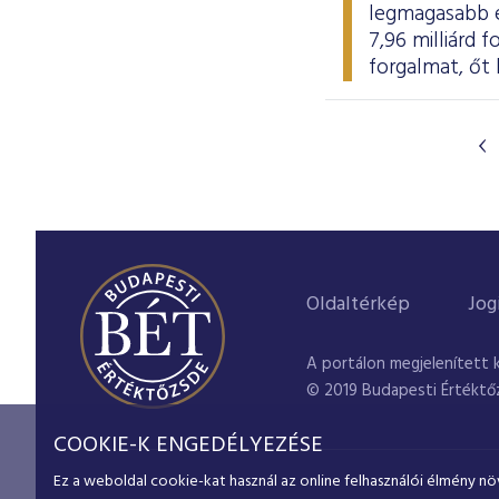
legmagasabb ér
7,96 milliárd 
forgalmat, őt 
Oldaltérkép
Jog
A portálon megjelenített 
© 2019 Budapesti Értéktő
COOKIE-K ENGEDÉLYEZÉSE
Ez a weboldal cookie-kat használ az online felhasználói élmény nö