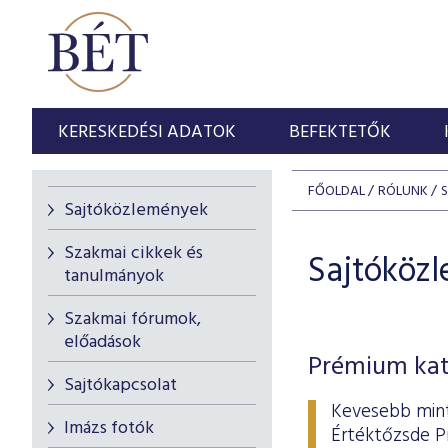
KERESKEDÉSI ADATOK
BEFEKTETŐK
FŐOLDAL
RÓLUNK
Sajtóközlemények
Szakmai cikkek és
Sajtóköz
tanulmányok
Szakmai fórumok,
előadások
Prémium kate
Sajtókapcsolat
Kevesebb mint
Imázs fotók
Értéktőzsde Pr