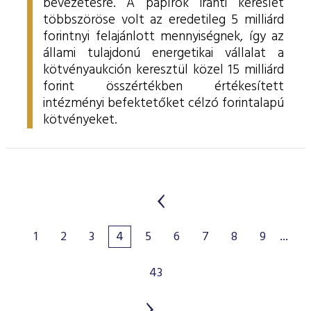
bevezetésre. A papírok iránti kereslet
többszöröse volt az eredetileg 5 milliárd
forintnyi felajánlott mennyiségnek, így az
állami tulajdonú energetikai vállalat a
kötvényaukción keresztül közel 15 milliárd
forint összértékben értékesített
intézményi befektetőket célzó forintalapú
kötvényeket.
1
2
3
4
5
6
7
8
9
...
43