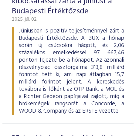
kibocsátással zárta a júniust a
Budapesti Értéktőzsde
2025. júl. 02.
Júniusban is pozitív teljesítménnyel zárt a
Budapesti Értéktőzsde. A BUX a hónap
során új csúcsokra hágott, és 2,06
százalékos emelkedéssel 97 667,46
ponton fejezte be a hónapot. Az azonnali
részvénypiac összforgalma 313,8 milliárd
forintot tett ki, ami napi átlagban 15,7
milliárd forintot jelent. A kereskedés
továbbra is főként az OTP Bank, a MOL és
a Richter Gedeon papírjaival zajlott, míg a
brókercégek rangsorát a Concorde, a
WOOD & Company és az ERSTE vezette.