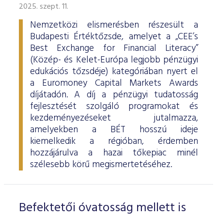
2025. szept. 11.
Nemzetközi elismerésben részesült a
Budapesti Értéktőzsde, amelyet a „CEE’s
Best Exchange for Financial Literacy”
(Közép- és Kelet-Európa legjobb pénzügyi
edukációs tőzsdéje) kategóriában nyert el
a Euromoney Capital Markets Awards
díjátadón. A díj a pénzügyi tudatosság
fejlesztését szolgáló programokat és
kezdeményezéseket jutalmazza,
amelyekben a BÉT hosszú ideje
kiemelkedik a régióban, érdemben
hozzájárulva a hazai tőkepiac minél
szélesebb körű megismertetéséhez.
Befektetői óvatosság mellett is