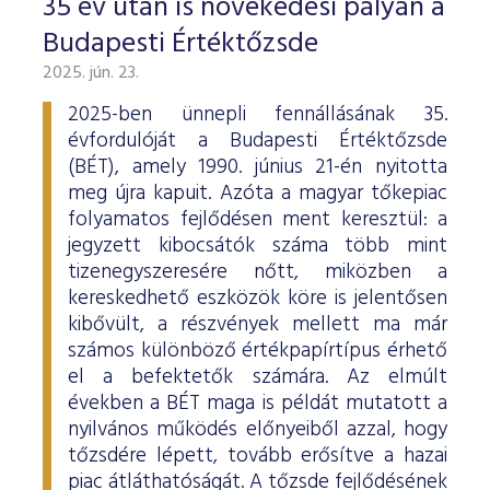
35 év után is növekedési pályán a
Budapesti Értéktőzsde
2025. jún. 23.
2025-ben ünnepli fennállásának 35.
évfordulóját a Budapesti Értéktőzsde
(BÉT), amely 1990. június 21-én nyitotta
meg újra kapuit. Azóta a magyar tőkepiac
folyamatos fejlődésen ment keresztül: a
jegyzett kibocsátók száma több mint
tizenegyszeresére nőtt, miközben a
kereskedhető eszközök köre is jelentősen
kibővült, a részvények mellett ma már
számos különböző értékpapírtípus érhető
el a befektetők számára. Az elmúlt
években a BÉT maga is példát mutatott a
nyilvános működés előnyeiből azzal, hogy
tőzsdére lépett, tovább erősítve a hazai
piac átláthatóságát. A tőzsde fejlődésének