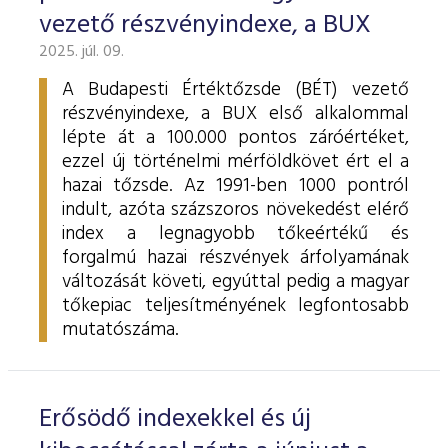
vezető részvényindexe, a BUX
2025. júl. 09.
A Budapesti Értéktőzsde (BÉT) vezető
részvényindexe, a BUX első alkalommal
lépte át a 100.000 pontos záróértéket,
ezzel új történelmi mérföldkövet ért el a
hazai tőzsde. Az 1991-ben 1000 pontról
indult, azóta százszoros növekedést elérő
index a legnagyobb tőkeértékű és
forgalmú hazai részvények árfolyamának
változását követi, egyúttal pedig a magyar
tőkepiac teljesítményének legfontosabb
mutatószáma.
Erősödő indexekkel és új