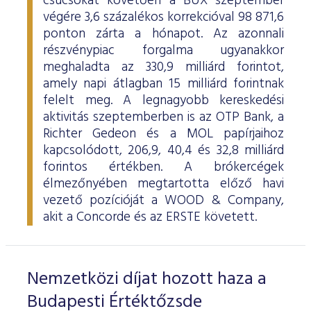
csúcsokat követően a BUX szeptember
ESG Útmutató
végére 3,6 százalékos korrekcióval 98 871,6
ponton zárta a hónapot. Az azonnali
részvénypiac forgalma ugyanakkor
meghaladta az 330,9 milliárd forintot,
amely napi átlagban 15 milliárd forintnak
felelt meg. A legnagyobb kereskedési
aktivitás szeptemberben is az OTP Bank, a
Richter Gedeon és a MOL papírjaihoz
kapcsolódott, 206,9, 40,4 és 32,8 milliárd
forintos értékben. A brókercégek
élmezőnyében megtartotta előző havi
vezető pozícióját a WOOD & Company,
akit a Concorde és az ERSTE követett.
Nemzetközi díjat hozott haza a
Budapesti Értéktőzsde