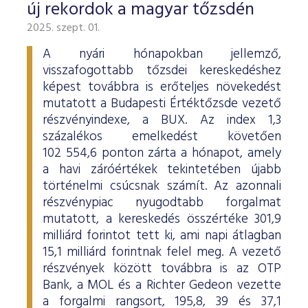
új rekordok a magyar tőzsdén
2025. szept. 01.
A nyári hónapokban jellemző,
visszafogottabb tőzsdei kereskedéshez
képest továbbra is erőteljes növekedést
mutatott a Budapesti Értéktőzsde vezető
részvényindexe, a BUX. Az index 1,3
százalékos emelkedést követően
102 554,6 ponton zárta a hónapot, amely
a havi záróértékek tekintetében újabb
történelmi csúcsnak számít. Az azonnali
részvénypiac nyugodtabb forgalmat
mutatott, a kereskedés összértéke 301,9
milliárd forintot tett ki, ami napi átlagban
15,1 milliárd forintnak felel meg. A vezető
részvények között továbbra is az OTP
Bank, a MOL és a Richter Gedeon vezette
a forgalmi rangsort, 195,8, 39 és 37,1