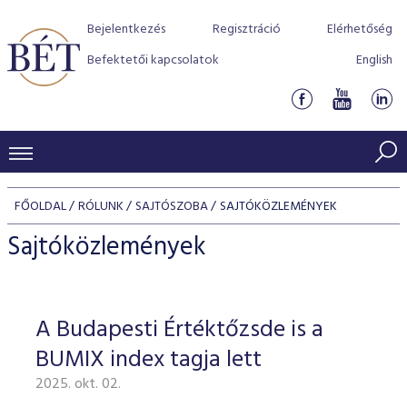
Bejelentkezés
Regisztráció
Elérhetőség
Befektetői kapcsolatok
English
KERESKEDÉSI ADATOK
FŐOLDAL
RÓLUNK
SAJTÓSZOBA
SAJTÓKÖZLEMÉNYEK
INDEXEK
BEFEKTETŐK
Sajtóközlemények
Részvényindexek
Piaci forgalom
Termékcsoportok
KIBOCSÁTÓK
Kötvényindexek
Kedvenc instrumentumok
Szabályozás
Indexek
Részvény és vállalati kötvény tőzsdei bevezetését támoga
A Budapesti Értéktőzsde is a
TŐZSDETAGOK
Jelzáloglevél indexek
program
Azonnali Piac
Alkalmazott díjstruktúra
BÉT szabályzatok
Részvény szekció
BUMIX index tagja lett
Tőzsdetagok, üzletkötők
VENDOROK
Vállalati kötvény indexek
Származékos piac
BÉT Xtend - Részvénypiac egyszerűen
Részvények
Elszámolás
Befektetővédelem
2025. okt. 02.
Hitelpapír szekció
Útmutató a taggá váláshoz