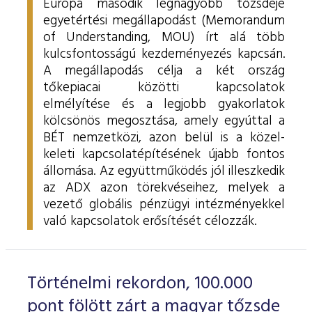
Európa második legnagyobb tőzsdéje
egyetértési megállapodást (Memorandum
of Understanding, MOU) írt alá több
kulcsfontosságú kezdeményezés kapcsán.
A megállapodás célja a két ország
tőkepiacai közötti kapcsolatok
elmélyítése és a legjobb gyakorlatok
kölcsönös megosztása, amely egyúttal a
BÉT nemzetközi, azon belül is a közel-
keleti kapcsolatépítésének újabb fontos
állomása. Az együttműködés jól illeszkedik
az ADX azon törekvéseihez, melyek a
vezető globális pénzügyi intézményekkel
való kapcsolatok erősítését célozzák.
Történelmi rekordon, 100.000
pont fölött zárt a magyar tőzsde