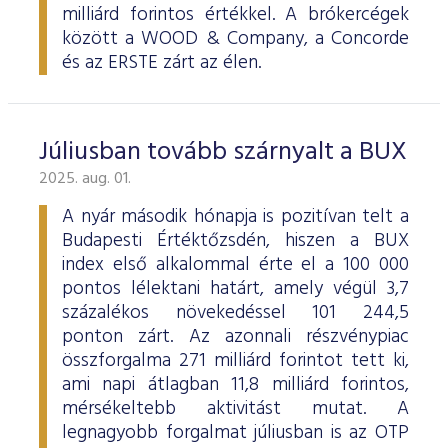
milliárd forintos értékkel. A brókercégek
között a WOOD & Company, a Concorde
és az ERSTE zárt az élen.
Júliusban tovább szárnyalt a BUX
2025. aug. 01.
A nyár második hónapja is pozitívan telt a
Budapesti Értéktőzsdén, hiszen a BUX
index első alkalommal érte el a 100 000
pontos lélektani határt, amely végül 3,7
százalékos növekedéssel 101 244,5
ponton zárt. Az azonnali részvénypiac
összforgalma 271 milliárd forintot tett ki,
ami napi átlagban 11,8 milliárd forintos,
mérsékeltebb aktivitást mutat. A
legnagyobb forgalmat júliusban is az OTP