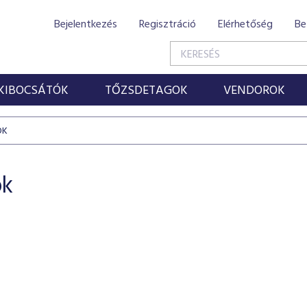
Bejelentkezés
Regisztráció
Elérhetőség
Be
KIBOCSÁTÓK
TŐZSDETAGOK
VENDOROK
OK
ok