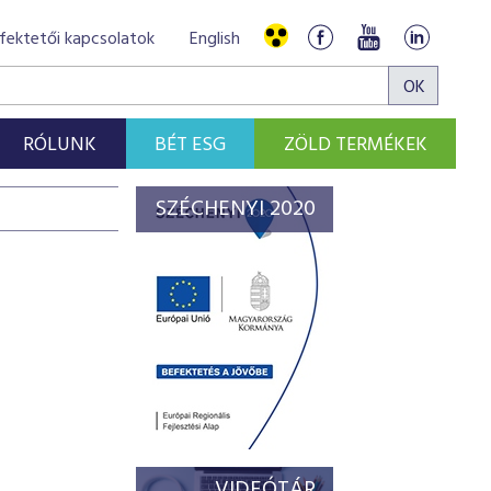
fektetői kapcsolatok
English
RÓLUNK
BÉT ESG
ZÖLD TERMÉKEK
SZÉCHENYI 2020
VIDEÓTÁR