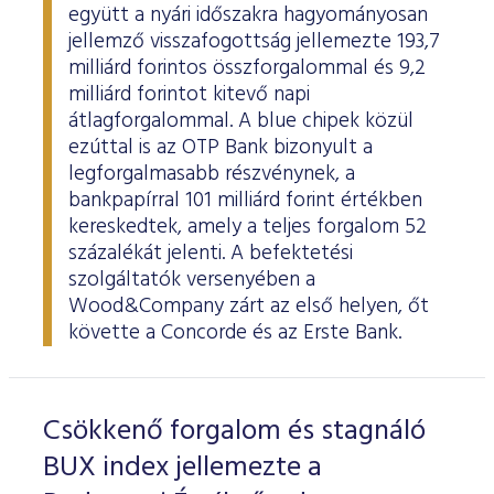
együtt a nyári időszakra hagyományosan
jellemző visszafogottság jellemezte 193,7
milliárd forintos összforgalommal és 9,2
milliárd forintot kitevő napi
átlagforgalommal. A blue chipek közül
ezúttal is az OTP Bank bizonyult a
legforgalmasabb részvénynek, a
bankpapírral 101 milliárd forint értékben
kereskedtek, amely a teljes forgalom 52
százalékát jelenti. A befektetési
szolgáltatók versenyében a
Wood&Company zárt az első helyen, őt
követte a Concorde és az Erste Bank.
Csökkenő forgalom és stagnáló
BUX index jellemezte a