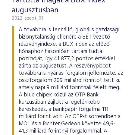
Tartotta magát a BUX index
augusztusban
2022. szept. 01.
A továbbra is fennálló, globális gazdasági
bizonytalanság ellenére a BÉT vezető
részvényindexe, a BUX index az előző
hónaphoz hasonlóan tartani tudta
pozícióját, így 41 877,2 pontos értékkel
zárta az augusztust. A részvénypiacot
továbbra is nyárias forgalom jellemezte, az
összforgalom 209 milliárd forintot tett ki,
amely napi 9 milliárd forintnak felelt meg.
A blue chipek közül az OTP Bank
kurzusában zajlott a legélénkebb
kereskedés, a bankpapír forgalma 111
milliárd forint volt. Az OTP-t sorrendben a
MOL és a Richter Gedeon követte 49,6-
41,3 milliárd forintnyi forgalommal. A