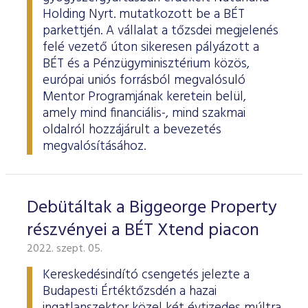
Holding Nyrt. mutatkozott be a BÉT
parkettjén. A vállalat a tőzsdei megjelenés
felé vezető úton sikeresen pályázott a
BÉT és a Pénzügyminisztérium közös,
európai uniós forrásból megvalósuló
Mentor Programjának keretein belül,
amely mind financiális-, mind szakmai
oldalról hozzájárult a bevezetés
megvalósításához.
Debütáltak a Biggeorge Property
részvényei a BÉT Xtend piacon
2022. szept. 05.
Kereskedésindító csengetés jelezte a
Budapesti Értéktőzsdén a hazai