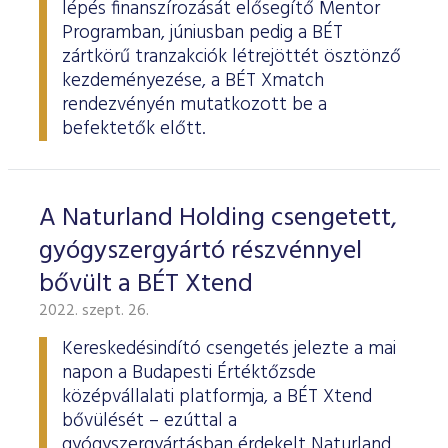
lépés finanszírozását elősegítő Mentor
Programban, júniusban pedig a BÉT
zártkörű tranzakciók létrejöttét ösztönző
kezdeményezése, a BÉT Xmatch
rendezvényén mutatkozott be a
befektetők előtt.
A Naturland Holding csengetett,
gyógyszergyártó részvénnyel
bővült a BÉT Xtend
2022. szept. 26.
Kereskedésindító csengetés jelezte a mai
napon a Budapesti Értéktőzsde
középvállalati platformja, a BÉT Xtend
bővülését – ezúttal a
gyógyszergyártásban érdekelt Naturland