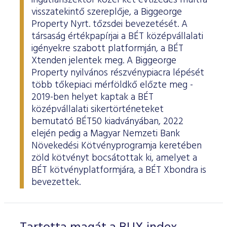
ingatlanszektor közel két évtizedes múltra
visszatekintő szereplője, a Biggeorge
Property Nyrt. tőzsdei bevezetését. A
társaság értékpapírjai a BÉT középvállalati
igényekre szabott platformján, a BÉT
Xtenden jelentek meg. A Biggeorge
Property nyilvános részvénypiacra lépését
több tőkepiaci mérföldkő előzte meg -
2019-ben helyet kaptak a BÉT
középvállalati sikertörténeteket
bemutató BÉT50 kiadványában, 2022
elején pedig a Magyar Nemzeti Bank
Növekedési Kötvényprogramja keretében
zöld kötvényt bocsátottak ki, amelyet a
BÉT kötvényplatformjára, a BÉT Xbondra is
bevezettek.