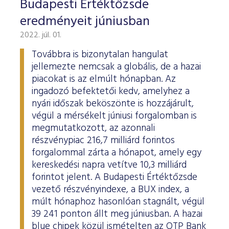
Budapesti Értéktőzsde
eredményeit júniusban
2022. júl. 01.
Továbbra is bizonytalan hangulat
jellemezte nemcsak a globális, de a hazai
piacokat is az elmúlt hónapban. Az
ingadozó befektetői kedv, amelyhez a
nyári időszak beköszönte is hozzájárult,
végül a mérsékelt júniusi forgalomban is
megmutatkozott, az azonnali
részvénypiac 216,7 milliárd forintos
forgalommal zárta a hónapot, amely egy
kereskedési napra vetítve 10,3 milliárd
forintot jelent. A Budapesti Értéktőzsde
vezető részvényindexe, a BUX index, a
múlt hónaphoz hasonlóan stagnált, végül
39 241 ponton állt meg júniusban. A hazai
blue chipek közül ismételten az OTP Bank