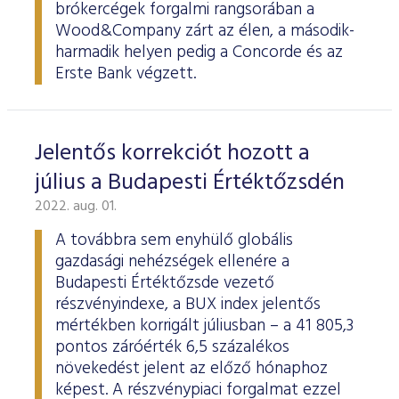
brókercégek forgalmi rangsorában a
Wood&Company zárt az élen, a második-
harmadik helyen pedig a Concorde és az
Erste Bank végzett.
Jelentős korrekciót hozott a
július a Budapesti Értéktőzsdén
2022. aug. 01.
A továbbra sem enyhülő globális
gazdasági nehézségek ellenére a
Budapesti Értéktőzsde vezető
részvényindexe, a BUX index jelentős
mértékben korrigált júliusban – a 41 805,3
pontos záróérték 6,5 százalékos
növekedést jelent az előző hónaphoz
képest. A részvénypiaci forgalmat ezzel