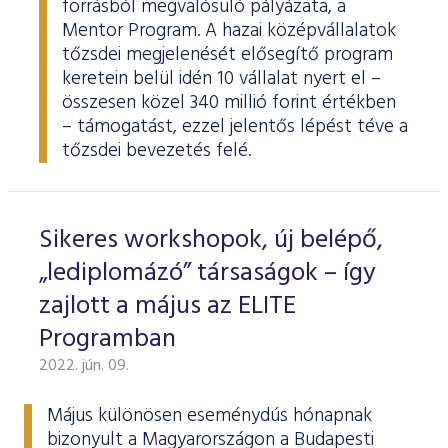
forrásból megvalósuló pályázata, a
Mentor Program. A hazai középvállalatok
tőzsdei megjelenését elősegítő program
keretein belül idén 10 vállalat nyert el –
összesen közel 340 millió forint értékben
– támogatást, ezzel jelentős lépést téve a
tőzsdei bevezetés felé.
Sikeres workshopok, új belépő,
„lediplomázó” társaságok – így
zajlott a május az ELITE
Programban
2022. jún. 09.
Május különösen eseménydús hónapnak
bizonyult a Magyarországon a Budapesti