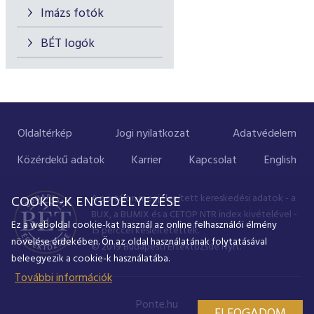
Imázs fotók
BÉT logók
Oldaltérkép
Jogi nyilatkozat
Adatvédelem
Közérdekű adatok
Karrier
Kapcsolat
English
A portálon megjelenített kereskedési adatok - a
COOKIE-K ENGEDÉLYEZÉSE
BUX, a BUMIX és a CETOP NTR index kivételével -
Ez a weboldal cookie-kat használ az online felhasználói élmény
15 perccel késleltetettek.
növelése érdekében. Ön az oldal használatának folytatásával
© 2019 Budapesti Értéktőzsde Nyrt.
beleegyezik a cookie-k használatába.
További információk
Ponte.hu
ELFOGADOM