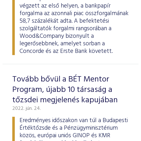
végzett az első helyen, a bankpapír
forgalma az azonnali piac összforgalmának
58,7 százalékát adta. A befektetési
szolgáltatók forgalmi rangsorában a
Wood&Company bizonyult a
legerősebbnek, amelyet sorban a
Concorde és az Erste Bank követett.
Tovább bővül a BÉT Mentor
Program, újabb 10 társaság a
tőzsdei megjelenés kapujában
2022. jún. 24.
Eredményes időszakon van túl a Budapesti
Értéktőzsde és a Pénzügyminisztérium
közös, európai uniós GINOP és KMR