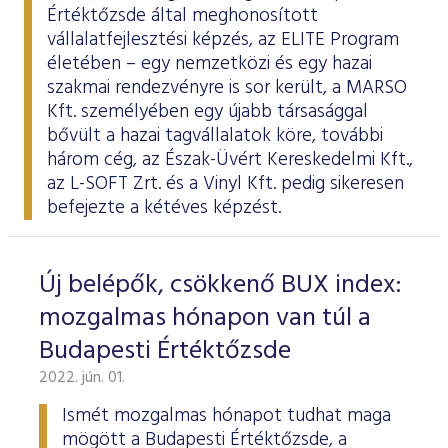
Értéktőzsde által meghonosított
vállalatfejlesztési képzés, az
ELITE Program
életében – egy nemzetközi és egy hazai
szakmai rendezvényre is sor került, a MARSO
Kft. személyében egy újabb társasággal
bővült a hazai tagvállalatok köre, további
három cég, az Észak-Üvért Kereskedelmi Kft.,
az L-SOFT Zrt. és a Vinyl Kft. pedig sikeresen
befejezte a kétéves képzést.
Új belépők, csökkenő BUX index:
mozgalmas hónapon van túl a
Budapesti Értéktőzsde
2022. jún. 01.
Ismét mozgalmas hónapot tudhat maga
mögött a Budapesti Értéktőzsde, a