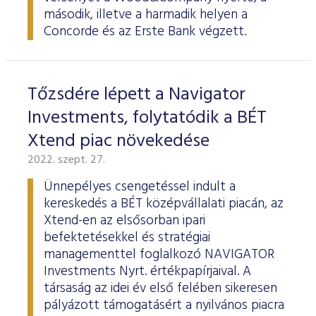
ESG Útmutató
második, illetve a harmadik helyen a
Concorde és az Erste Bank végzett.
Tőzsdére lépett a Navigator
Investments, folytatódik a BÉT
Xtend piac növekedése
2022. szept. 27.
Ünnepélyes csengetéssel indult a
kereskedés a BÉT középvállalati piacán, az
Xtend-en az elsősorban ipari
befektetésekkel és stratégiai
managementtel foglalkozó NAVIGATOR
Investments Nyrt. értékpapírjaival. A
társaság az idei év első felében sikeresen
pályázott támogatásért a nyilvános piacra